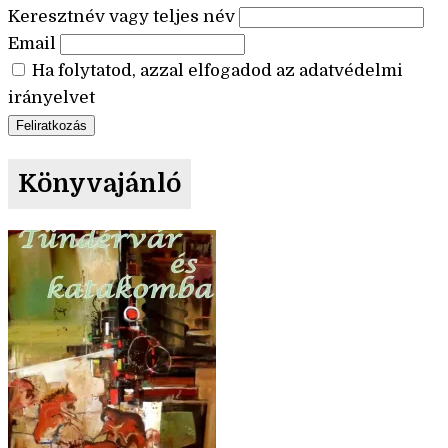
Keresztnév vagy teljes név
Email
Ha folytatod, azzal elfogadod az adatvédelmi
irányelvet
Könyvajánló