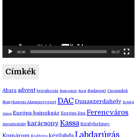
00:00
05:27
Címkék
advent
Abara
Budapest
Csemadok
beiratkozás
Bodrogköz
Borsi
DAC
Dunaszerdahely
Nagykaposi Alapszervezet
Erdélyi
Ferencváros
Európa-bajnokság
Európa-liga
János
Kassa
karácsony
Királyhelmec
istentisztelet
Labdarúgás
Komárom
kézilabda
Kultúra