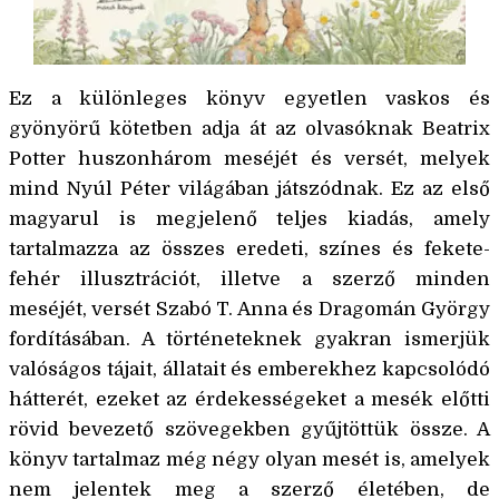
Ez a különleges könyv egyetlen vaskos és
gyönyörű kötetben adja át az olvasóknak Beatrix
Potter huszonhárom meséjét és versét, melyek
mind Nyúl Péter világában játszódnak. Ez az első
magyarul is megjelenő teljes kiadás, amely
tartalmazza az összes eredeti, színes és fekete-
fehér illusztrációt, illetve a szerző minden
meséjét, versét Szabó T. Anna és Dragomán György
fordításában. A történeteknek gyakran ismerjük
valóságos tájait, állatait és emberekhez kapcsolódó
hátterét, ezeket az érdekességeket a mesék előtti
rövid bevezető szövegekben gyűjtöttük össze. A
könyv tartalmaz még négy olyan mesét is, amelyek
nem jelentek meg a szerző életében, de