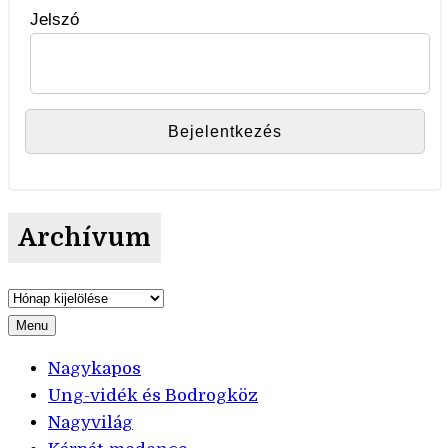
Jelszó
Archívum
Archívum
Menu
Nagykapos
Ung-vidék és Bodrogköz
Nagyvilág