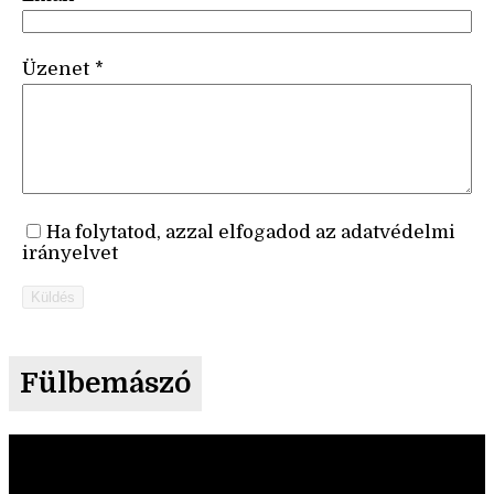
Üzenet
*
Ha folytatod, azzal elfogadod az adatvédelmi
irányelvet
Küldés
Fülbemászó
Videólejátszó