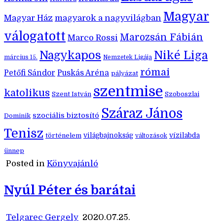
Magyar
Magyar Ház
magyarok a nagyvilágban
válogatott
Marozsán Fábián
Marco Rossi
Nagykapos
Niké Liga
március 15.
Nemzetek Ligája
római
Petőfi Sándor
Puskás Aréna
pályázat
szentmise
katolikus
Szent István
Szoboszlai
Száraz János
szociális biztosító
Dominik
Tenisz
történelem
világbajnokság
vízilabda
változások
ünnep
Posted in
Könyvajánló
Nyúl Péter és barátai
Telgarec Gergely
2020.07.25.