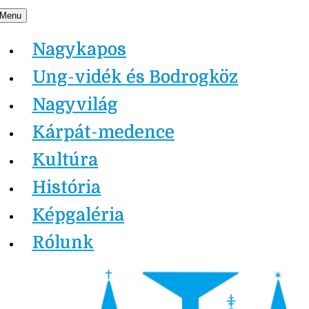
Skip
Menu
Nagykapos.ma
to
Nagykapos
content
Ung-vidék és Bodrogköz
Nagyvilág
Kárpát-medence
Kultúra
História
Képgaléria
Rólunk