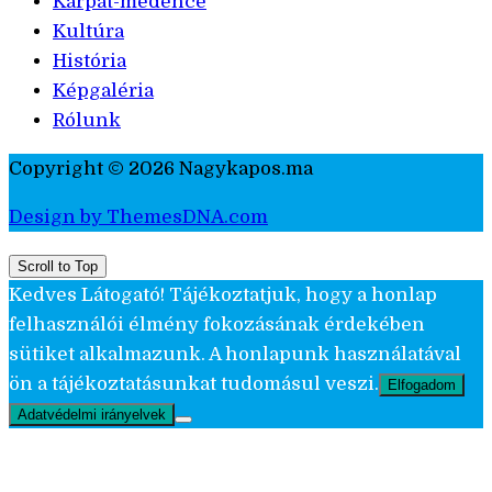
Kárpát-medence
Kultúra
História
Képgaléria
Rólunk
Copyright © 2026 Nagykapos.ma
Design by ThemesDNA.com
Scroll to Top
Kedves Látogató! Tájékoztatjuk, hogy a honlap
felhasználói élmény fokozásának érdekében
sütiket alkalmazunk. A honlapunk használatával
ön a tájékoztatásunkat tudomásul veszi.
Elfogadom
Adatvédelmi irányelvek