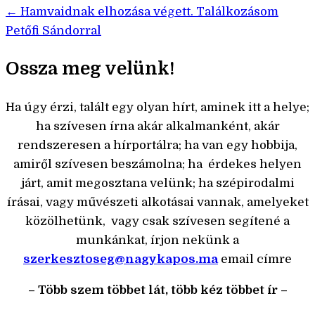
← Hamvaidnak elhozása végett. Találkozásom
navigáció
Petőfi Sándorral
Ossza meg velünk!
Ha úgy érzi, talált egy olyan hírt, aminek itt a helye;
ha szívesen írna akár alkalmanként, akár
rendszeresen a hírportálra; ha van egy hobbija,
amiről szívesen beszámolna; ha érdekes helyen
járt, amit megosztana velünk; ha szépirodalmi
írásai, vagy művészeti alkotásai vannak, amelyeket
közölhetünk, vagy csak szívesen segítené a
munkánkat, írjon nekünk a
szerkesztoseg@nagykapos.ma
email címre
– Több szem többet lát, több kéz többet ír –