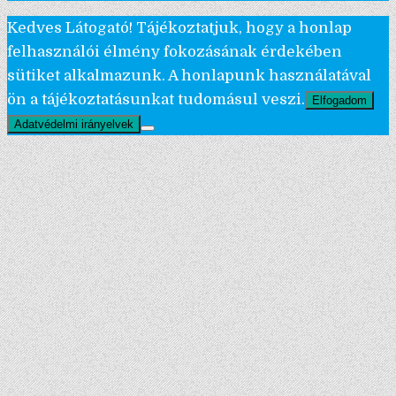
Kedves Látogató! Tájékoztatjuk, hogy a honlap
felhasználói élmény fokozásának érdekében
sütiket alkalmazunk. A honlapunk használatával
ön a tájékoztatásunkat tudomásul veszi.
Elfogadom
Adatvédelmi irányelvek