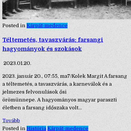
Posted in
Kárpát-medence
Téltemetés, tavaszvárás: farsangi
hagyományok és szokások
2023.01.20.
2023. január 20., 07:55, ma7/Kolek Margit A farsang
a téltemetés, a tavaszvárás, a karneválok és a
jelmezes felvonulások ősi
örömünnepe. A hagyományos magyar paraszti
életben a farsang időszaka volt…
Tovább
Posted in
História
Kárpát-medence