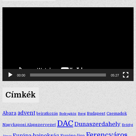
Videólejátszó
00:00
05:27
Címkék
advent
Abara
Budapest
Csemadok
beiratkozás
Bodrogköz
Borsi
DAC
Dunaszerdahely
Nagykaposi Alapszervezet
Erdélyi
Ferencváros
Európa-bajnokság
Európa-liga