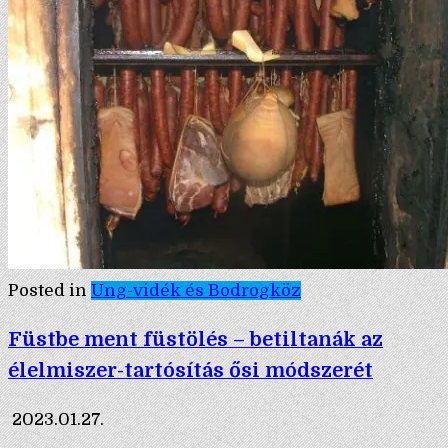
Posted in
Ung-vidék és Bodrogköz
Füstbe ment füstölés – betiltanák az
élelmiszer-tartósítás ősi módszerét
2023.01.27.