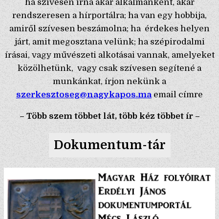
ha szívesen írna akár alkalmanként, akár
rendszeresen a hírportálra; ha van egy hobbija,
amiről szívesen beszámolna; ha érdekes helyen
járt, amit megosztana velünk; ha szépirodalmi
írásai, vagy művészeti alkotásai vannak, amelyeket
közölhetünk, vagy csak szívesen segítené a
munkánkat, írjon nekünk a
szerkesztoseg@nagykapos.ma
email címre
– Több szem többet lát, több kéz többet ír –
Dokumentum-tár