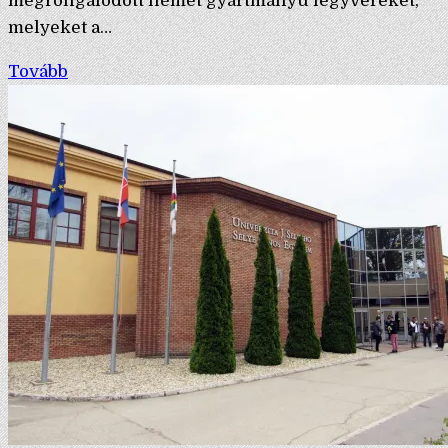
megrongálódott német gyártmányú fegyvereket,
melyeket a…
Tovább