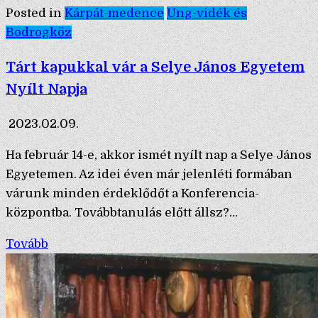
Posted in
Kárpát-medence
Ung-vidék és
Bodrogköz
Tárt kapukkal vár a Selye János Egyetem
Nyílt Napja
2023.02.09.
Ha február 14-e, akkor ismét nyílt nap a Selye János
Egyetemen. Az idei éven már jelenléti formában
várunk minden érdeklődőt a Konferencia-
központba. Továbbtanulás előtt állsz?…
Tovább