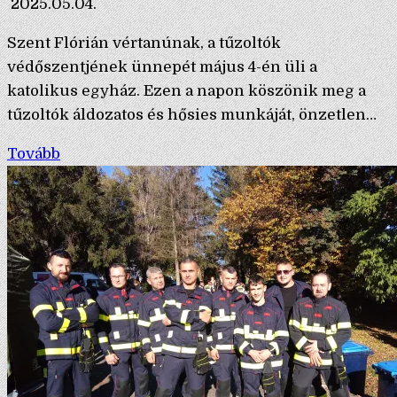
2025.05.04.
Szent Flórián vértanúnak, a tűzoltók
védőszentjének ünnepét május 4-én üli a
katolikus egyház. Ezen a napon köszönik meg a
tűzoltók áldozatos és hősies munkáját, önzetlen…
Tovább