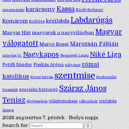
János
Kassa
karácsony
Királyhelmec
istentisztelet
Labdarúgás
Komárom
kézilabda
Kultúra
Magyar
Magyar Ház
magyarok a nagyvilágban
válogatott
Marozsán Fábián
Marco Rossi
Nagykapos
Niké Liga
március 15.
Nemzetek Ligája
római
Petőfi Sándor
Puskás Aréna
pályázat
szentmise
katolikus
Szent István
Szoboszlai
Száraz János
szociális biztosító
Dominik
Tenisz
történelem
világbajnokság
vízilabda
változások
ünnep
2026 augusztus 7, péntek - Ibolya napja
Search for: