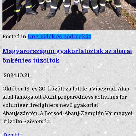
Posted in
Ung-vidék és Bodrogköz
Magyarországon gyakorlatoztak az abarai
önkéntes tűzoltók
2024.10.21.
Október 18. és 20. között zajlott le a Visegrádi Alap
által támogatott Joint preparedness activities for
volunteer firefighters nevű gyakorlat
Abaújszántón. A Borsod-Abaúj-Zemplén Vármegyei
Tűzoltó Szövetség…
Tovább