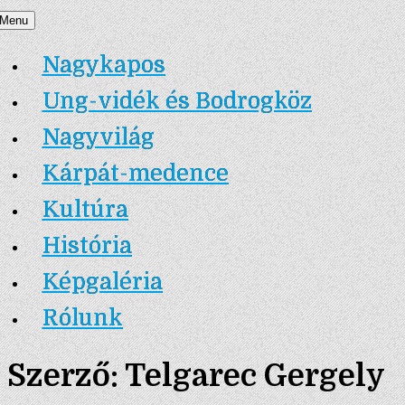
Skip
Menu
Nagykapos.ma
to
Nagykapos
content
Ung-vidék és Bodrogköz
Nagyvilág
Kárpát-medence
Kultúra
História
Képgaléria
Rólunk
Szerző:
Telgarec Gergely