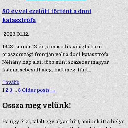
80 évvel ezelőtt történt a doni
katasztrófa
2023.01.12.
1943. január 12-én, a második világháború
oroszországi frontján volt a doni katasztrófa.
Néhány nap alatt több mint százezer magyar
katona sebesült meg, halt meg, tűnt…
Tovább
Bejegyzések
1
2
3
…
8
Older posts →
lapozása
Ossza meg velünk!
Ha úgy érzi, talált egy olyan hírt, aminek itt a helye;