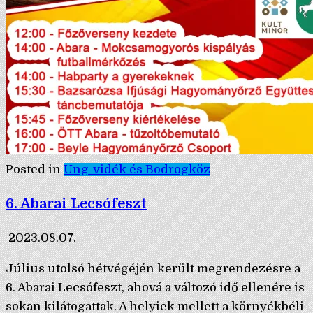
Posted in
Ung-vidék és Bodrogköz
6. Abarai Lecsófeszt
2023.08.07.
Július utolsó hétvégéjén került megrendezésre a
6. Abarai Lecsófeszt, ahová a változó idő ellenére is
sokan kilátogattak. A helyiek mellett a környékbéli