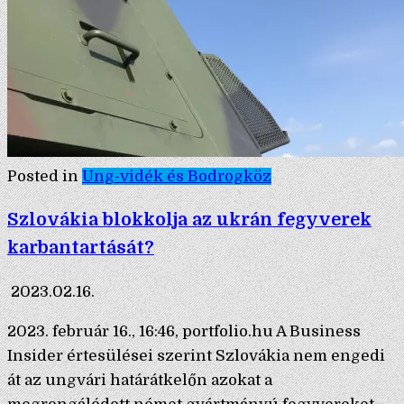
Posted in
Ung-vidék és Bodrogköz
Szlovákia blokkolja az ukrán fegyverek
karbantartását?
2023.02.16.
2023. február 16., 16:46, portfolio.hu A Business
Insider értesülései szerint Szlovákia nem engedi
át az ungvári határátkelőn azokat a