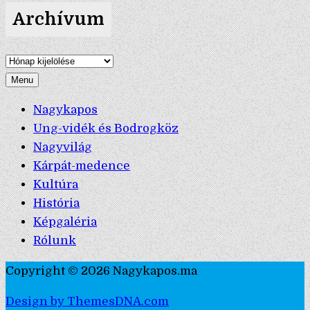
Archívum
Archívum
Menu
Nagykapos
Ung-vidék és Bodrogköz
Nagyvilág
Kárpát-medence
Kultúra
História
Képgaléria
Rólunk
Copyright © 2026 Nagykapos.ma
Design by ThemesDNA.com