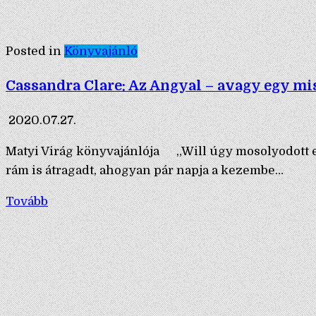
Posted in
Könyvajánló
Cassandra Clare: Az Angyal – avagy egy m
2020.07.27.
Matyi Virág könyvajánlója „Will úgy mosolyodott el
rám is átragadt, ahogyan pár napja a kezembe…
Tovább