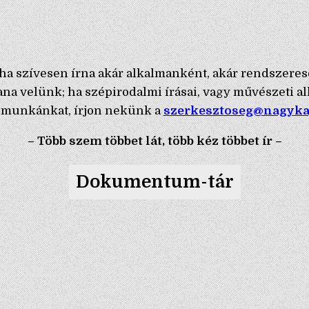
ye; ha szívesen írna akár alkalmanként, akár rendszeres
ana velünk; ha szépirodalmi írásai, vagy művészeti a
a munkánkat, írjon nekünk a
szerkesztoseg@nagyk
– Több szem többet lát, több kéz többet ír –
Dokumentum-tár