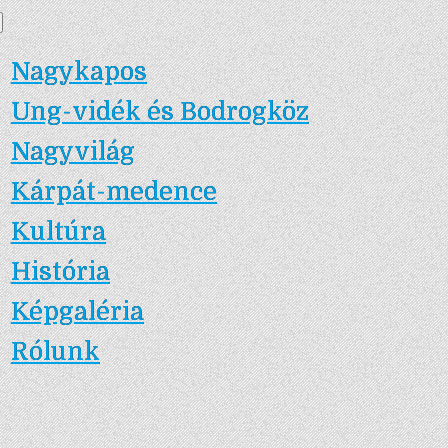
Skip
Nagykapos.ma
to
Nagykapos
content
Ung-vidék és Bodrogköz
Nagyvilág
Kárpát-medence
Kultúra
História
Képgaléria
Rólunk