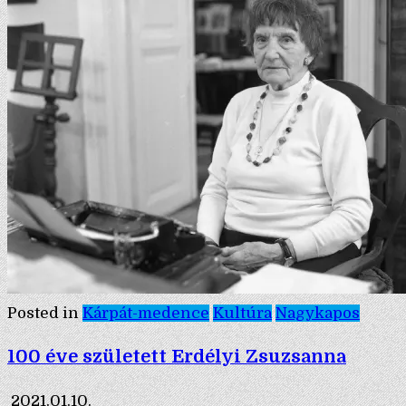
Posted in
Kárpát-medence
Kultúra
Nagykapos
100 éve született Erdélyi Zsuzsanna
2021.01.10.