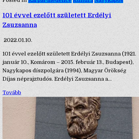
Posted in
Kárpát-medence
Kultúra
Nagykapos
101 évvel ezelőtt született Erdélyi
Zsuzsanna
2022.01.10.
101 évvel ezelőtt született Erdélyi Zsuzsanna (1921.
január 10., Komárom – 2015. február 13., Budapest),
Nagykapos díszpolgára (1994), Magyar Örökség
Díjas néprajztudós. Erdélyi Zsuzsanna a…
Tovább