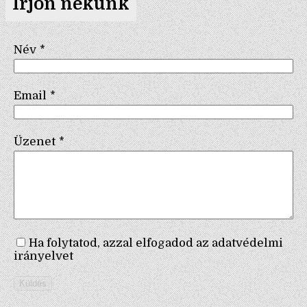
Írjon nekünk
Név
*
Email
*
Üzenet
*
Ha folytatod, azzal elfogadod az adatvédelmi
irányelvet
Küldés