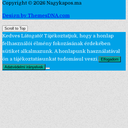
Copyright © 2026 Nagykapos.ma
Design by ThemesDNA.com
Scroll to Top
Kedves Látogató! Tájékoztatjuk, hogy a honlap
felhasználói élmény fokozásának érdekében
sütiket alkalmazunk. A honlapunk használatával
ön a tájékoztatásunkat tudomásul veszi.
Elfogadom
Adatvédelmi irányelvek