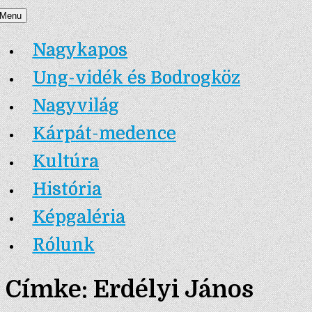
Skip
Menu
Nagykapos.ma
to
Nagykapos
content
Ung-vidék és Bodrogköz
Nagyvilág
Kárpát-medence
Kultúra
História
Képgaléria
Rólunk
Címke:
Erdélyi János