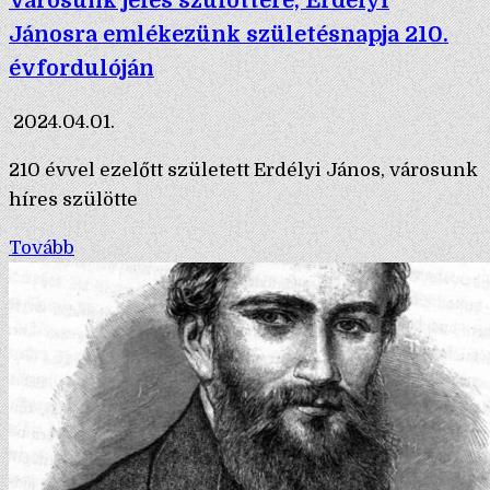
Városunk jeles szülöttére, Erdélyi
Jánosra emlékezünk születésnapja 210.
évfordulóján
2024.04.01.
210 évvel ezelőtt született Erdélyi János, városunk
híres szülötte
Tovább