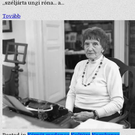
„széljárta ungi róna… a…
Tovább