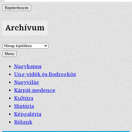
Archívum
Archívum
Menu
Nagykapos
Ung-vidék és Bodrogköz
Nagyvilág
Kárpát-medence
Kultúra
História
Képgaléria
Rólunk