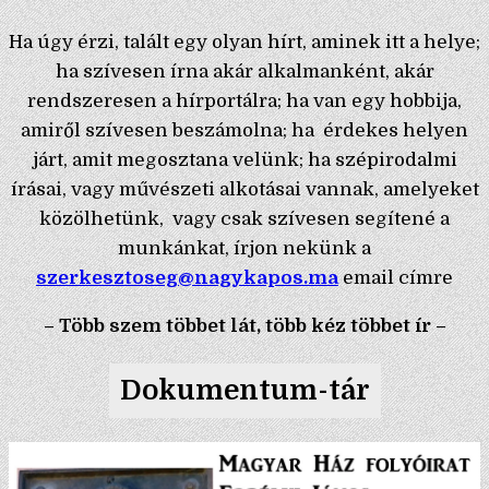
Ha úgy érzi, talált egy olyan hírt, aminek itt a helye;
ha szívesen írna akár alkalmanként, akár
rendszeresen a hírportálra; ha van egy hobbija,
amiről szívesen beszámolna; ha érdekes helyen
járt, amit megosztana velünk; ha szépirodalmi
írásai, vagy művészeti alkotásai vannak, amelyeket
közölhetünk, vagy csak szívesen segítené a
munkánkat, írjon nekünk a
szerkesztoseg@nagykapos.ma
email címre
– Több szem többet lát, több kéz többet ír –
Dokumentum-tár