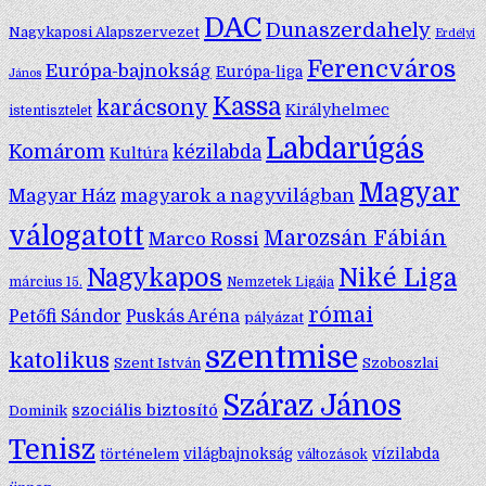
DAC
Dunaszerdahely
Nagykaposi Alapszervezet
Erdélyi
Ferencváros
Európa-bajnokság
Európa-liga
János
Kassa
karácsony
Királyhelmec
istentisztelet
Labdarúgás
Komárom
kézilabda
Kultúra
Magyar
Magyar Ház
magyarok a nagyvilágban
válogatott
Marozsán Fábián
Marco Rossi
Nagykapos
Niké Liga
március 15.
Nemzetek Ligája
római
Petőfi Sándor
Puskás Aréna
pályázat
szentmise
katolikus
Szent István
Szoboszlai
Száraz János
szociális biztosító
Dominik
Tenisz
történelem
világbajnokság
vízilabda
változások