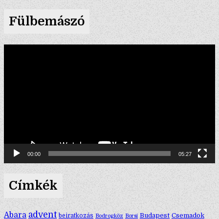
Fülbemászó
Videólejátszó
00:00
05:27
Címkék
advent
Abara
Budapest
Csemadok
beiratkozás
Bodrogköz
Borsi