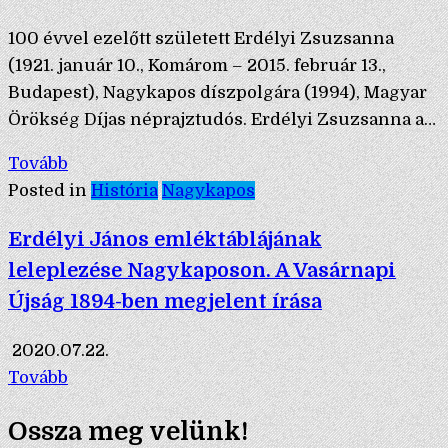
100 évvel ezelőtt született Erdélyi Zsuzsanna
(1921. január 10., Komárom – 2015. február 13.,
Budapest), Nagykapos díszpolgára (1994), Magyar
Örökség Díjas néprajztudós. Erdélyi Zsuzsanna a…
Tovább
Posted in
História
Nagykapos
Erdélyi János emléktáblájának
leleplezése Nagykaposon. A Vasárnapi
Újság 1894-ben megjelent írása
2020.07.22.
Tovább
Ossza meg velünk!