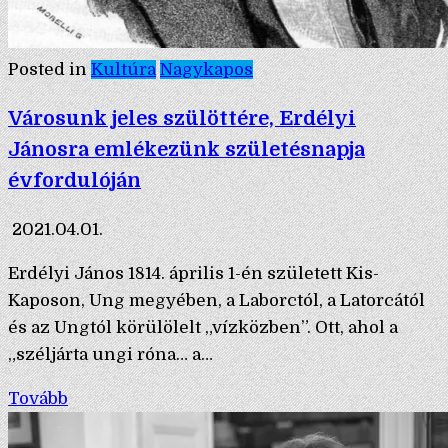
Posted in
Kultúra
Nagykapos
Városunk jeles szülöttére, Erdélyi
Jánosra emlékezünk születésnapja
évfordulóján
2021.04.01.
Erdélyi János 1814. április 1-én született Kis-
Kaposon, Ung megyében, a Laborctól, a Latorcától
és az Ungtól körülölelt „vízközben”. Ott, ahol a
„széljárta ungi róna… a…
Tovább