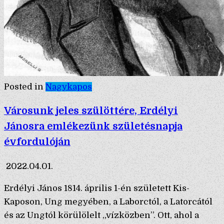
Posted in
Nagykapos
Városunk jeles szülöttére, Erdélyi
Jánosra emlékezünk születésnapja
évfordulóján
2022.04.01.
Erdélyi János 1814. április 1-én született Kis-
Kaposon, Ung megyében, a Laborctól, a Latorcától
és az Ungtól körülölelt „vízközben”. Ott, ahol a