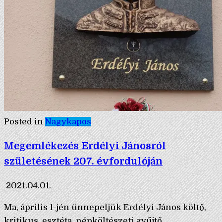
Posted in
Nagykapos
Megemlékezés Erdélyi Jánosról
születésének 207. évfordulóján
2021.04.01.
Ma, április 1-jén ünnepeljük Erdélyi János költő,
kritikus, esztéta, népköltészeti gyűjtő