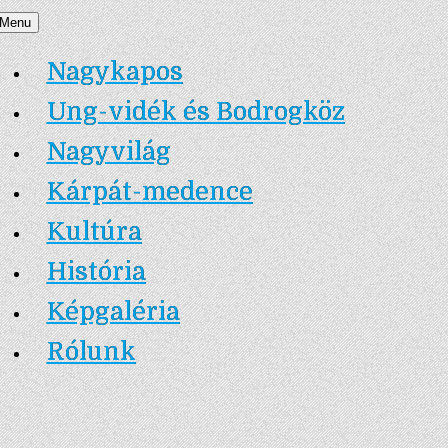
Skip
Menu
Nagykapos.ma
to
Nagykapos
content
Ung-vidék és Bodrogköz
Nagyvilág
Kárpát-medence
Kultúra
História
Képgaléria
Rólunk