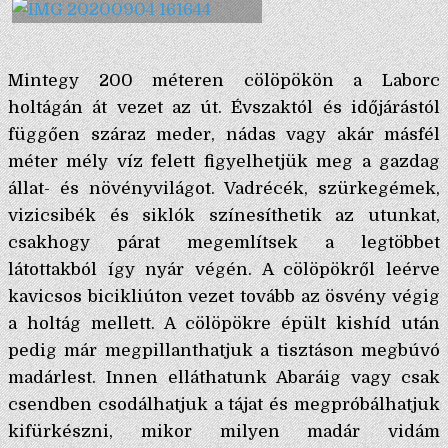
Mintegy 200 méteren cölöpökön a Laborc
holtágán át vezet az út. Évszaktól és időjárástól
függően száraz meder, nádas vagy akár másfél
méter mély víz felett figyelhetjük meg a gazdag
állat- és növényvilágot. Vadrécék, szürkegémek,
vizicsibék és siklók színesíthetik az utunkat,
csakhogy párat megemlítsek a legtöbbet
látottakból így nyár végén. A cölöpökről leérve
kavicsos bicikliúton vezet tovább az ösvény végig
a holtág mellett. A cölöpökre épült kishíd után
pedig már megpillanthatjuk a tisztáson megbúvó
madárlest. Innen elláthatunk Abaráig vagy csak
csendben csodálhatjuk a tájat és megpróbálhatjuk
kifürkészni, mikor milyen madár vidám