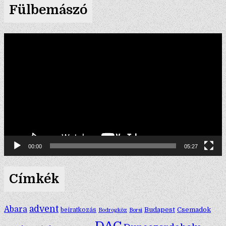
Fülbemászó
Videólejátszó
00:00
05:27
Címkék
advent
Abara
Budapest
Csemadok
beiratkozás
Bodrogköz
Borsi