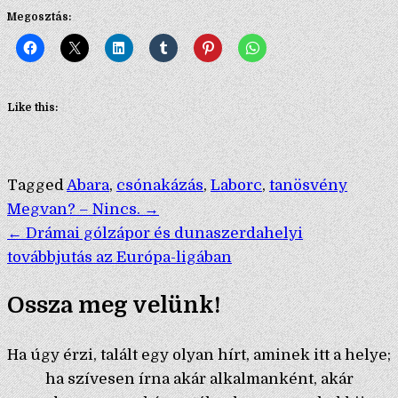
Megosztás:
Like this:
Tagged
Abara
,
csónakázás
,
Laborc
,
tanösvény
Bejegyzés
Megvan? – Nincs. →
← Drámai gólzápor és dunaszerdahelyi
navigáció
továbbjutás az Európa-ligában
Ossza meg velünk!
Ha úgy érzi, talált egy olyan hírt, aminek itt a helye;
ha szívesen írna akár alkalmanként, akár