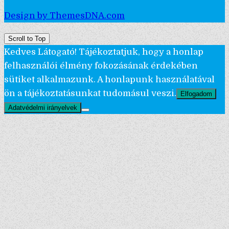
Design by ThemesDNA.com
Scroll to Top
Kedves Látogató! Tájékoztatjuk, hogy a honlap
felhasználói élmény fokozásának érdekében
sütiket alkalmazunk. A honlapunk használatával
ön a tájékoztatásunkat tudomásul veszi.
Elfogadom
Adatvédelmi irányelvek