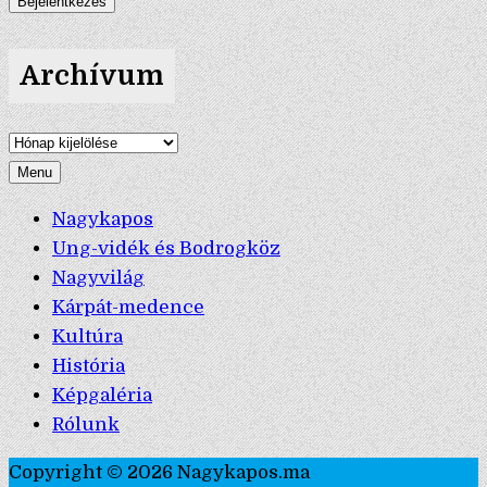
Archívum
Archívum
Menu
Nagykapos
Ung-vidék és Bodrogköz
Nagyvilág
Kárpát-medence
Kultúra
História
Képgaléria
Rólunk
Copyright © 2026 Nagykapos.ma