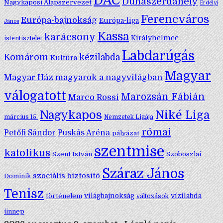
DAC
Dunaszerdahely
Nagykaposi Alapszervezet
Erdélyi
Ferencváros
Európa-bajnokság
Európa-liga
János
Kassa
karácsony
Királyhelmec
istentisztelet
Labdarúgás
Komárom
kézilabda
Kultúra
Magyar
Magyar Ház
magyarok a nagyvilágban
válogatott
Marozsán Fábián
Marco Rossi
Nagykapos
Niké Liga
március 15.
Nemzetek Ligája
római
Petőfi Sándor
Puskás Aréna
pályázat
szentmise
katolikus
Szent István
Szoboszlai
Száraz János
szociális biztosító
Dominik
Tenisz
történelem
világbajnokság
vízilabda
változások
ünnep