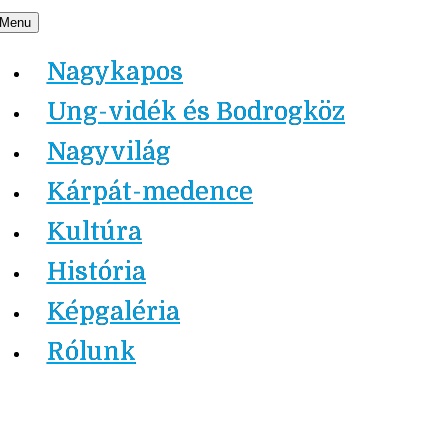
Skip
Menu
Nagykapos.ma
to
Nagykapos
content
Ung-vidék és Bodrogköz
Nagyvilág
Kárpát-medence
Kultúra
História
Képgaléria
Rólunk