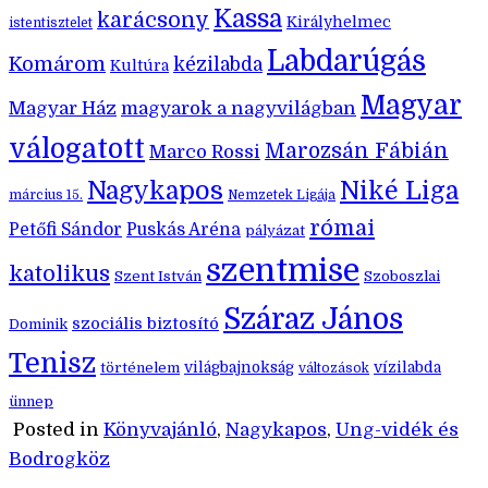
Kassa
karácsony
Királyhelmec
istentisztelet
Labdarúgás
Komárom
kézilabda
Kultúra
Magyar
Magyar Ház
magyarok a nagyvilágban
válogatott
Marozsán Fábián
Marco Rossi
Nagykapos
Niké Liga
március 15.
Nemzetek Ligája
római
Petőfi Sándor
Puskás Aréna
pályázat
szentmise
katolikus
Szent István
Szoboszlai
Száraz János
szociális biztosító
Dominik
Tenisz
történelem
világbajnokság
vízilabda
változások
ünnep
Posted in
Könyvajánló
,
Nagykapos
,
Ung-vidék és
Bodrogköz