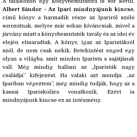
A találkozón egy könyvbemutatóra is sor kerül.
Albert Sándor – Az Ipari mindnyájunk kincse
,
című könyv a harmadik része az Ipariról szóló
sorozatnak, melyre már sokan kíváncsiak, mivel a
járvány miatt a könyvbemutatók tavaly és az idei év
elején elmaradtak. A könyv, igaz az Iparistákról
szól, de nem csak nekik. Betekintést enged egy
olyan a világba, amit minden Iparista a sajátjának
vall. Még mindig hallani az „Iparisták nagy
családja” kifejezést. Ha valaki azt mondja: „az
Ipariban végeztem”, még mindig tudják, hogy az a
kassai Ipariskolára vonatkozik. Ezért is
mindnyájunk kincse ez az intézmény.