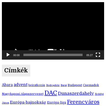
Videólejátszó
00:00
05:27
Címkék
advent
Abara
Budapest
Csemadok
beiratkozás
Bodrogköz
Borsi
DAC
Dunaszerdahely
Nagykaposi Alapszervezet
Erdélyi
Ferencváros
Európa-bajnokság
Európa-liga
János