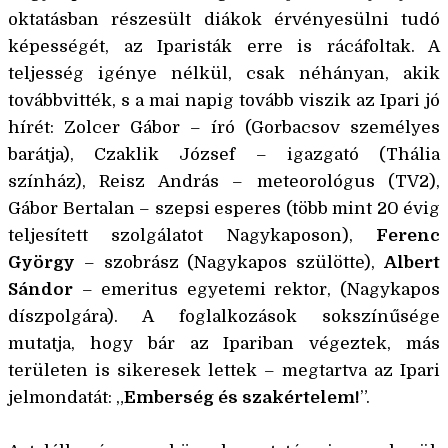
oktatásban részesült diákok érvényesülni tudó
képességét, az Iparisták erre is rácáfoltak. A
teljesség igénye nélkül, csak néhányan, akik
továbbvitték, s a mai napig tovább viszik az Ipari jó
hírét: Zolcer Gábor – író (Gorbacsov személyes
barátja), Czaklik József – igazgató (Thália
színház), Reisz András – meteorológus (TV2),
Gábor Bertalan – szepsi esperes (több mint 20 évig
teljesített szolgálatot Nagykaposon),
Ferenc
György
– szobrász (Nagykapos szülötte),
Albert
Sándor
– emeritus egyetemi rektor, (Nagykapos
díszpolgára). A foglalkozások sokszínűsége
mutatja, hogy bár az Ipariban végeztek, más
területen is sikeresek lettek – megtartva az Ipari
jelmondatát: „
Emberség és szakértelem!
”.