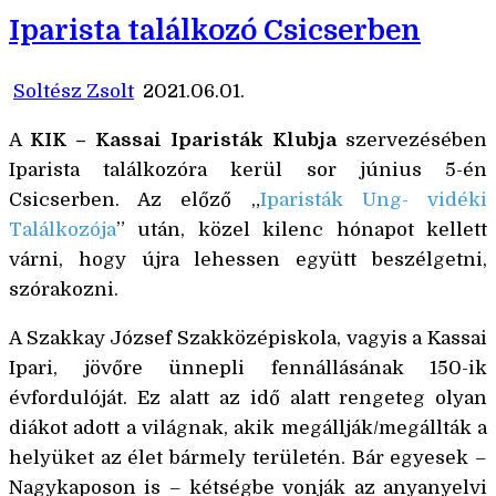
Iparista találkozó Csicserben
Soltész Zsolt
2021.06.01.
A
KIK – Kassai Iparisták Klubja
szervezésében
Iparista találkozóra kerül sor június 5-én
Csicserben. Az előző „
Iparisták Ung- vidéki
Találkozója
” után, közel kilenc hónapot kellett
várni, hogy újra lehessen együtt beszélgetni,
szórakozni.
A Szakkay József Szakközépiskola, vagyis a Kassai
Ipari, jövőre ünnepli fennállásának 150-ik
évfordulóját. Ez alatt az idő alatt rengeteg olyan
diákot adott a világnak, akik megállják/megállták a
helyüket az élet bármely területén. Bár egyesek –
Nagykaposon is – kétségbe vonják az anyanyelvi