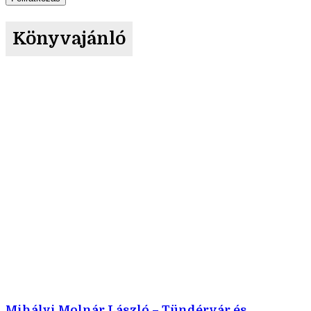
Könyvajánló
Mihályi Molnár László – Tündérvár és