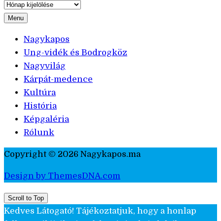
Archívum
Menu
Nagykapos
Ung-vidék és Bodrogköz
Nagyvilág
Kárpát-medence
Kultúra
História
Képgaléria
Rólunk
Copyright © 2026 Nagykapos.ma
Design by ThemesDNA.com
Scroll to Top
Kedves Látogató! Tájékoztatjuk, hogy a honlap