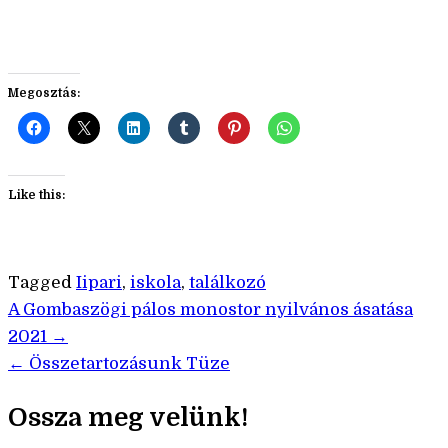
Megosztás:
Like this:
Tagged
Iipari
,
iskola
,
találkozó
Bejegyzés
A Gombaszögi pálos monostor nyilvános ásatása
2021 →
navigáció
← Összetartozásunk Tüze
Ossza meg velünk!