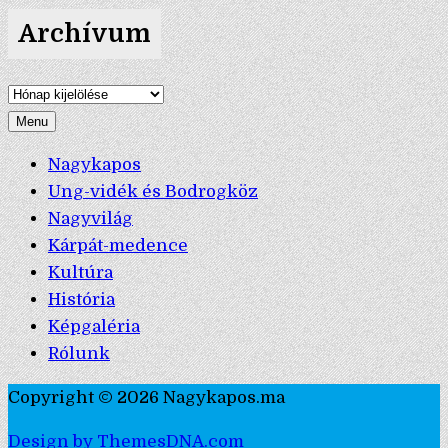
Archívum
Archívum
Menu
Nagykapos
Ung-vidék és Bodrogköz
Nagyvilág
Kárpát-medence
Kultúra
História
Képgaléria
Rólunk
Copyright © 2026 Nagykapos.ma
Design by ThemesDNA.com