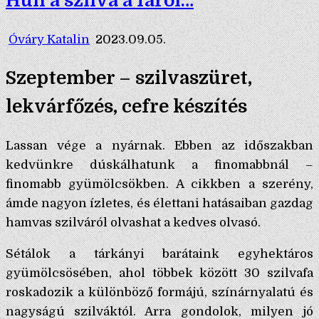
Hull a szilva a fáról…
Óváry Katalin
2023.09.05.
Szeptember – szilvaszüret,
lekvárfőzés, cefre készítés
Lassan vége a nyárnak. Ebben az időszakban
kedvünkre dúskálhatunk a finomabbnál –
finomabb gyümölcsökben. A cikkben a szerény,
ámde nagyon ízletes, és élettani hatásaiban gazdag
hamvas szilváról olvashat a kedves olvasó.
Sétálok a tárkányi barátaink egyhektáros
gyümölcsösében, ahol többek között 30 szilvafa
roskadozik a különböző formájú, színárnyalatú és
nagyságú szilváktól. Arra gondolok, milyen jó