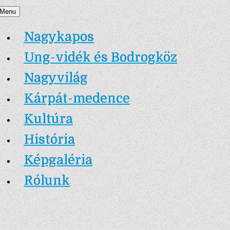
Skip
Menu
Nagykapos.ma
to
Nagykapos
content
Ung-vidék és Bodrogköz
Nagyvilág
Kárpát-medence
Kultúra
História
Képgaléria
Rólunk