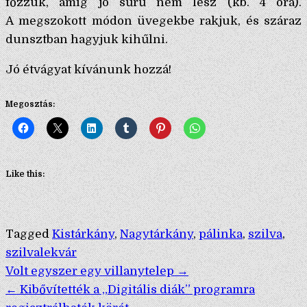
főzzük, amíg jó sűrű nem lesz (kb. 4 óra).
A megszokott módon üvegekbe rakjuk, és száraz
dunsztban hagyjuk kihűlni.
Jó étvágyat kívánunk hozzá!
Megosztás:
Like this:
Tagged
Kistárkány
,
Nagytárkány
,
pálinka
,
szilva
,
szilvalekvár
Bejegyzés
Volt egyszer egy villanytelep →
← Kibővítették a „Digitális diák” programra
navigáció