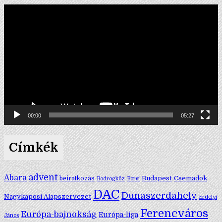
Videólejátszó
00:00
05:27
Címkék
advent
Abara
Budapest
Csemadok
beiratkozás
Bodrogköz
Borsi
DAC
Dunaszerdahely
Nagykaposi Alapszervezet
Erdélyi
Ferencváros
Európa-bajnokság
Európa-liga
János