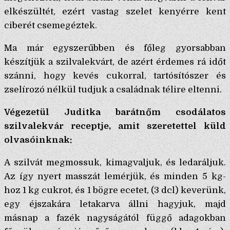
elkészültét, ezért vastag szelet kenyérre kent
ciberét csemegéztek.
Ma már egyszerűbben és főleg gyorsabban
készítjük a szilvalekvárt, de azért érdemes rá időt
szánni, hogy kevés cukorral, tartósítószer és
zselírozó nélkül tudjuk a családnak télire eltenni.
Végezetül Juditka barátnőm csodálatos
szilvalekvár receptje, amit szeretettel küld
olvasóinknak:
A szilvát megmossuk, kimagvaljuk, és ledaráljuk.
Az így nyert masszát lemérjük, és minden 5 kg-
hoz 1 kg cukrot, és 1 bögre ecetet, (3 dcl) keverünk,
egy éjszakára letakarva állni hagyjuk, majd
másnap a fazék nagyságától függő adagokban