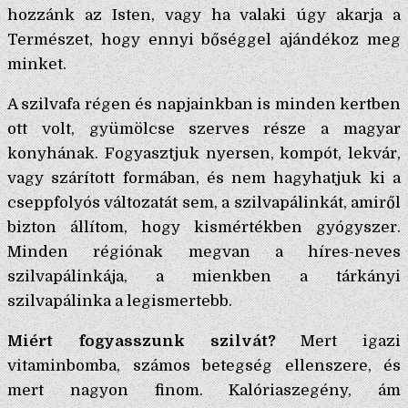
hozzánk az Isten, vagy ha valaki úgy akarja a
Természet, hogy ennyi bőséggel ajándékoz meg
minket.
A szilvafa régen és napjainkban is minden kertben
ott volt, gyümölcse szerves része a magyar
konyhának. Fogyasztjuk nyersen, kompót, lekvár,
vagy szárított formában, és nem hagyhatjuk ki a
cseppfolyós változatát sem, a szilvapálinkát, amiről
bizton állítom, hogy kismértékben gyógyszer.
Minden régiónak megvan a híres-neves
szilvapálinkája, a mienkben a tárkányi
szilvapálinka a legismertebb.
Miért fogyasszunk szilvát?
Mert igazi
vitaminbomba, számos betegség ellenszere, és
mert nagyon finom. Kalóriaszegény, ám