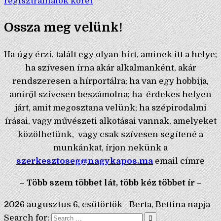
regisztrálhatók körét
Ossza meg velünk!
Ha úgy érzi, talált egy olyan hírt, aminek itt a helye;
ha szívesen írna akár alkalmanként, akár
rendszeresen a hírportálra; ha van egy hobbija,
amiről szívesen beszámolna; ha érdekes helyen
járt, amit megosztana velünk; ha szépirodalmi
írásai, vagy művészeti alkotásai vannak, amelyeket
közölhetünk, vagy csak szívesen segítené a
munkánkat, írjon nekünk a
szerkesztoseg@nagykapos.ma
email címre
– Több szem többet lát, több kéz többet ír –
2026 augusztus 6, csütörtök - Berta, Bettina napja
Search for: