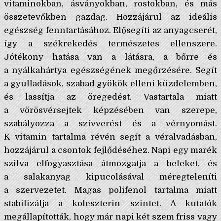
vitaminokban, ásványokban, rostokban, és más
összetevőkben gazdag. Hozzájárul az ideális
egészség fenntartásához. Elősegíti az anyagcserét,
így a székrekedés természetes ellenszere.
Jótékony hatása van a látásra, a bőrre és
a nyálkahártya egészségének megőrzésére. Segít
a gyulladások, szabad gyökök elleni küzdelemben,
és lassítja az öregedést. Vastartala miatt
a vörösvérsejtek képzésében van szerepe,
szabályozza a szívverést és a vérnyomást.
K vitamin tartalma révén segít a véralvadásban,
hozzájárul a csontok fejlődéséhez. Napi egy marék
szilva elfogyasztása átmozgatja a beleket, és
a salakanyag kipucolásával méregteleníti
a szervezetet. Magas polifenol tartalma miatt
stabilizálja a koleszterin szintet. A kutatók
megállapították, hogy már napi két szem friss vagy