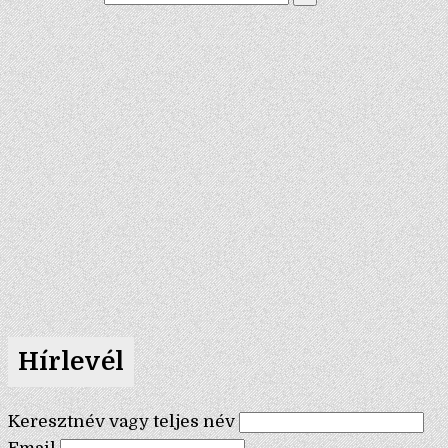
Hírlevél
Keresztnév vagy teljes név