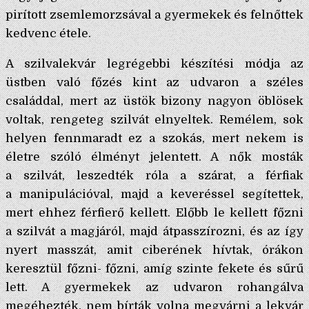
pirított zsemlemorzsával a gyermekek és felnőttek
kedvenc étele.
A szilvalekvár legrégebbi készítési módja az
üstben való főzés kint az udvaron a széles
családdal, mert az üstök bizony nagyon öblösek
voltak, rengeteg szilvát elnyeltek. Remélem, sok
helyen fennmaradt ez a szokás, mert nekem is
életre szóló élményt jelentett. A nők mosták
a szilvát, leszedték róla a szárat, a férfiak
a manipulációval, majd a keveréssel segítettek,
mert ehhez férfierő kellett. Előbb le kellett főzni
a szilvát a magjáról, majd átpasszírozni, és az így
nyert masszát, amit ciberének hívtak, órákon
keresztül főzni- főzni, amíg szinte fekete és sűrű
lett. A gyermekek az udvaron rohangálva
megéhezték, nem bírták volna megvárni a lekvár