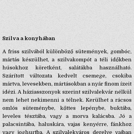
Szilva a konyhában
A friss szilvából különböző sütemények, gombóc,
mártás készülhet, a szilvakompót a téli időkben
húsokhoz köretként, salátákba használható.
Szárított változata kedvelt csemege, csokiba
mártva, levesekben, mártásokban a nyár finom ízeit
idézi. A háziasszonyok szerint szilvalekvár nélkül
nem lehet nekimenni a télnek. Kerülhet a rácsos
omlós süteménybe, kőttes lepénybe, buktába,
leveles tésztába, vagy a morva kalácsba. Jó a
palacsintába, haluskára, vajas kenyérre, fánkhoz
vagy joghurtba. A szilvalekváros derelye vajban