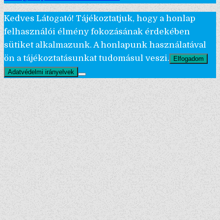
Kedves Látogató! Tájékoztatjuk, hogy a honlap
felhasználói élmény fokozásának érdekében
sütiket alkalmazunk. A honlapunk használatával
ön a tájékoztatásunkat tudomásul veszi.
Elfogadom
Adatvédelmi irányelvek