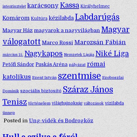
Kassa
karácsony
Királyhelmec
istentisztelet
Labdarúgás
Komárom
kézilabda
Kultúra
Magyar
Magyar Ház
magyarok a nagyvilágban
válogatott
Marozsán Fábián
Marco Rossi
Nagykapos
Niké Liga
március 15.
Nemzetek Ligája
római
Petőfi Sándor
Puskás Aréna
pályázat
szentmise
katolikus
Szent István
Szoboszlai
Száraz János
szociális biztosító
Dominik
Tenisz
történelem
világbajnokság
vízilabda
változások
ünnep
Posted in
Ung-vidék és Bodrogköz