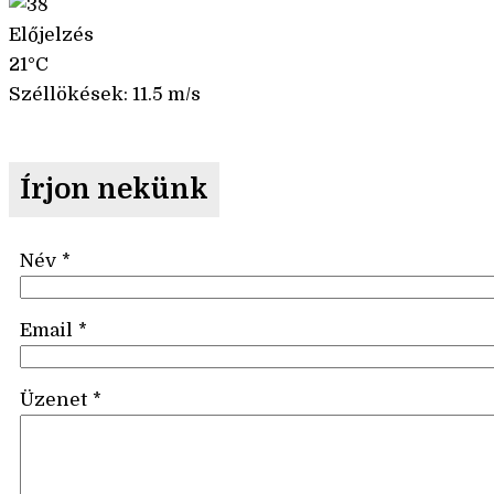
Előjelzés
21°C
Széllökések: 11.5 m/s
Írjon nekünk
Név
*
Email
*
Üzenet
*