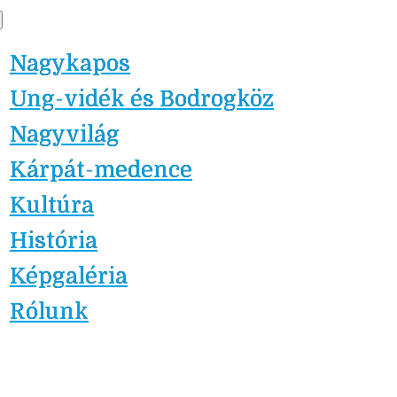
Skip
Nagykapos.ma
to
Nagykapos
content
Ung-vidék és Bodrogköz
Nagyvilág
Kárpát-medence
Kultúra
História
Képgaléria
Rólunk