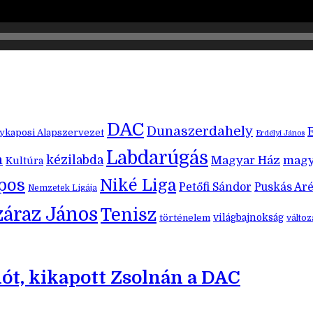
DAC
Dunaszerdahely
kaposi Alapszervezet
Erdélyi János
Labdarúgás
m
kézilabda
Magyar Ház
magy
Kultúra
pos
Niké Liga
Petőfi Sándor
Puskás Ar
Nemzetek Ligája
záraz János
Tenisz
történelem
világbajnokság
válto
dót, kikapott Zsolnán a DAC