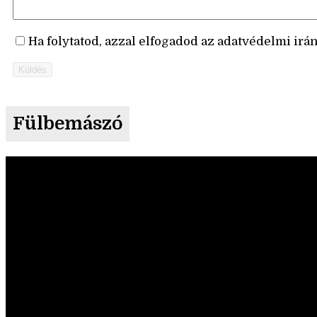
Ha folytatod, azzal elfogadod az adatvédelmi irá
Küldés
Fülbemászó
Videólejátszó