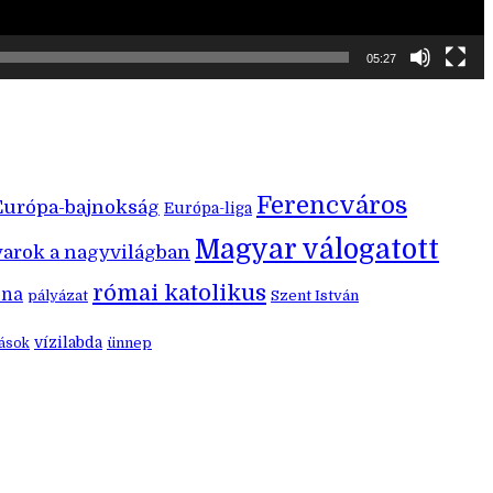
05:27
Ferencváros
Európa-bajnokság
Európa-liga
Magyar válogatott
arok a nagyvilágban
római katolikus
éna
pályázat
Szent István
vízilabda
ünnep
zások