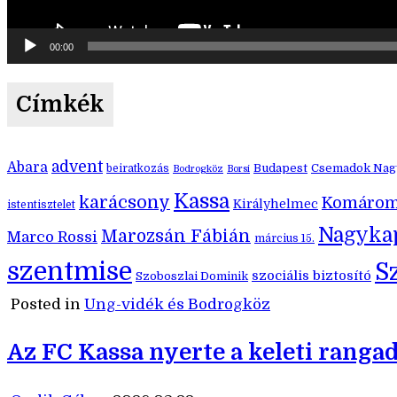
00:00
Címkék
advent
Abara
Budapest
Csemadok Nagy
beiratkozás
Bodrogköz
Borsi
Kassa
karácsony
Komáro
Királyhelmec
istentisztelet
Nagyka
Marozsán Fábián
Marco Rossi
március 15.
szentmise
S
szociális biztosító
Szoboszlai Dominik
Posted in
Ung-vidék és Bodrogköz
Az FC Kassa nyerte a keleti ranga