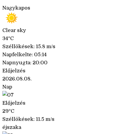
Nagykapos
Clear sky
34°C
Széllökések: 15.8 m/s
Napfelkelte: 05:14
Napnyugta: 20:00
Előjelzés
2026.08.08.
Nap
Előjelzés
29°C
Széllökések: 11.5 m/s
éjszaka