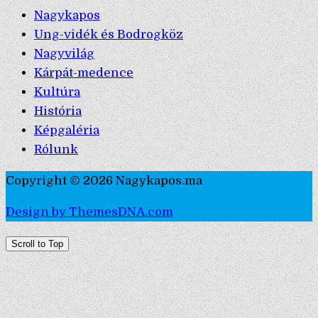
Nagykapos
Ung-vidék és Bodrogköz
Nagyvilág
Kárpát-medence
Kultúra
História
Képgaléria
Rólunk
Copyright © 2026 Nagykapos.ma
Design by ThemesDNA.com
Scroll to Top