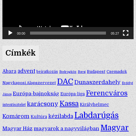
00:00
05:27
Címkék
advent
Abara
Budapest
Csemadok
beiratkozás
Bodrogköz
Borsi
DAC
Dunaszerdahely
Nagykaposi Alapszervezet
Erdélyi
Ferencváros
Európa-bajnokság
Európa-liga
János
Kassa
karácsony
Királyhelmec
istentisztelet
Labdarúgás
Komárom
kézilabda
Kultúra
Magyar
Magyar Ház
magyarok a nagyvilágban