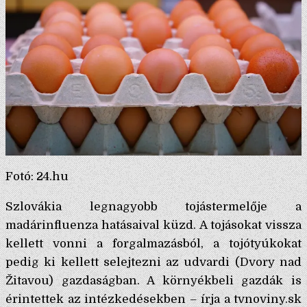
Fotó: 24.hu
Szlovákia legnagyobb tojástermelője a
madárinfluenza hatásaival küzd. A tojásokat vissza
kellett vonni a forgalmazásból, a tojótyúkokat
pedig ki kellett selejtezni az udvardi (Dvory nad
Žitavou) gazdaságban. A környékbeli gazdák is
érintettek az intézkedésekben – írja a tvnoviny.sk