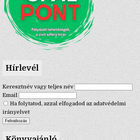
Hírlevél
Keresztnév vagy teljes név
Email
Ha folytatod, azzal elfogadod az adatvédelmi
irányelvet
Könyvajánló