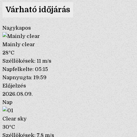
Várható időjárás
Nagykapos
Mainly clear
28°C
Széllökések: 11 m/s
Napfelkelte: 05:15
Napnyugta: 19:59
Előjelzés
2026.08.09.
Nap
Clear sky
30°C
Széllökések: 7.8 m/s