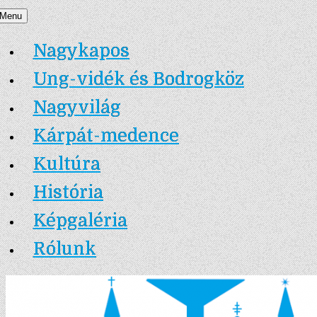
Skip
Menu
Nagykapos.ma
to
Nagykapos
content
Ung-vidék és Bodrogköz
Nagyvilág
Kárpát-medence
Kultúra
História
Képgaléria
Rólunk