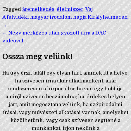
Tagged
áremelkedés
,
élelmiszer
,
Vaj
Bejegyzés
A felvidéki magyar irodalom napja Királyhelmecen
→
navigáció
← Négy mérkőzés után győzött újra a DAC –
videóval
Ossza meg velünk!
Ha úgy érzi, talált egy olyan hírt, aminek itt a helye;
ha szívesen írna akár alkalmanként, akár
rendszeresen a hírportálra; ha van egy hobbija,
amiről szívesen beszámolna; ha érdekes helyen
járt, amit megosztana velünk; ha szépirodalmi
írásai, vagy művészeti alkotásai vannak, amelyeket
közölhetünk, vagy csak szívesen segítené a
munkánkat, írjon nekünk a