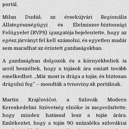
portál.
Milan Dudáš, az érsekújvári Regionális
Állategészségügyi és Élelmiszer-biztonsági
Felügyelet (RVPS) igazgatója bejelentette, hogy az
egész járványt fel kell számolni, és egyetlen madár
sem maradhat az érintett gazdaságokban.
A gazdaságban dolgozók és a környékbeliek is
arról beszéltek, hogy a tojások ára emiatt tovább
emelkedhet. „Már most is drága a tojás, és biztosan
drágulni fog” – mondták a tvnoviny.sk portálnak.
Martin Krajčovičot, a Szlovák Modern
Kereskedelmi Szövetség elnöke is megerősítette,
hogy mindez hatással lesz a tojás árára.
Emlékeztet, hogy a tojás 90 százaléka szlovákiai