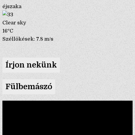
éjszaka
Clear sky
16°C
Széllökések: 7.8 m/s
Írjon nekünk
Fülbemászó
Videólejátszó