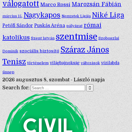
válogatott
Marozsán Fábián
Marco Rossi
Nagykapos
Niké Liga
március 15.
Nemzetek Ligája
római
Petőfi Sándor
Puskás Aréna
pályázat
szentmise
katolikus
Szent István
Szoboszlai
Száraz János
szociális biztosító
Dominik
Tenisz
történelem
világbajnokság
vízilabda
változások
ünnep
2026 augusztus 8, szombat - László napja
Search for: