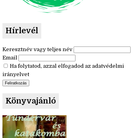
Hírlevél
Keresztnév vagy teljes név
Email
Ha folytatod, azzal elfogadod az adatvédelmi
irányelvet
Könyvajánló