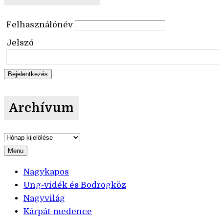
Felhasználónév
Jelszó
Archívum
Archívum
Menu
Nagykapos
Ung-vidék és Bodrogköz
Nagyvilág
Kárpát-medence