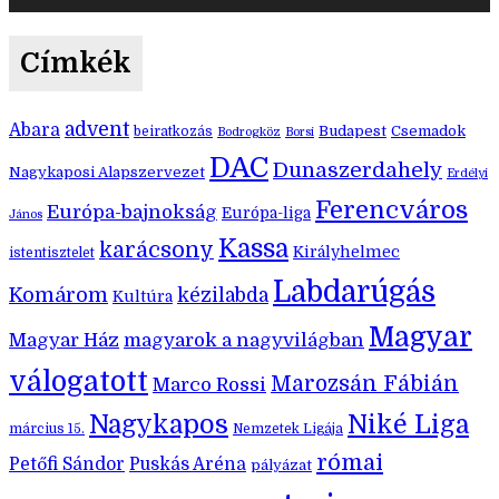
Címkék
advent
Abara
Budapest
Csemadok
beiratkozás
Bodrogköz
Borsi
DAC
Dunaszerdahely
Nagykaposi Alapszervezet
Erdélyi
Ferencváros
Európa-bajnokság
Európa-liga
János
Kassa
karácsony
Királyhelmec
istentisztelet
Labdarúgás
Komárom
kézilabda
Kultúra
Magyar
Magyar Ház
magyarok a nagyvilágban
válogatott
Marozsán Fábián
Marco Rossi
Nagykapos
Niké Liga
március 15.
Nemzetek Ligája
római
Petőfi Sándor
Puskás Aréna
pályázat