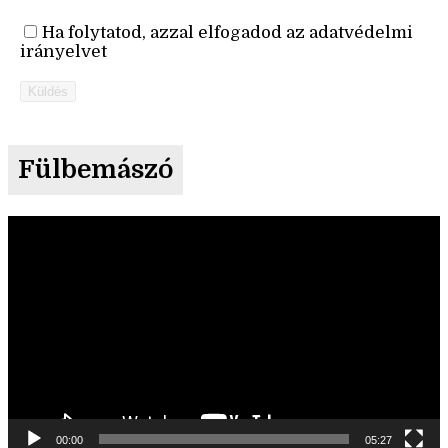
Ha folytatod, azzal elfogadod az adatvédelmi
irányelvet
Küldés
Fülbemászó
Videólejátszó
00:00
05:27