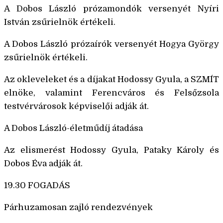
A Dobos László prózamondók versenyét Nyíri
István zsűrielnök értékeli.
A Dobos László prózaírók versenyét Hogya György
zsűrielnök értékeli.
Az okleveleket és a díjakat Hodossy Gyula, a SZMÍT
elnöke, valamint Ferencváros és Felsőzsola
testvérvárosok képviselői adják át.
A Dobos László-életműdíj átadása
Az elismerést Hodossy Gyula, Pataky Károly és
Dobos Éva adják át.
19.30 FOGADÁS
Párhuzamosan zajló rendezvények