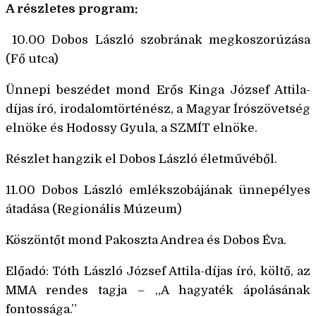
A részletes program:
10.00 Dobos László szobrának megkoszorúzása
(Fő utca)
Ünnepi beszédet mond Erős Kinga József Attila-
díjas író, irodalomtörténész, a Magyar Írószövetség
elnöke és Hodossy Gyula, a SZMÍT elnöke.
Részlet hangzik el Dobos László életművéből.
11.00 Dobos László emlékszobájának ünnepélyes
átadása (Regionális Múzeum)
Köszöntőt mond Pakoszta Andrea és Dobos Éva.
Előadó: Tóth László József Attila-díjas író, költő, az
MMA rendes tagja – „A hagyaték ápolásának
fontossága.”