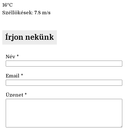
16°C
Széllökések: 7.8 m/s
Írjon nekünk
Név
*
Email
*
Üzenet
*