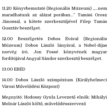
11.20 Könyvbemutató (Regionális Múzeum) „…nem
maradhatunk az alázat porában…” Tamási Orosz
Jánossal, a kötete szerkesztőjével Filep Tamás
Gusztáv beszélget.
12.00 Beszélgetés Dobos Évával (Regionális
Múzeum) Dobos László lányával, a Nobel-díjas
norvég író, Jon Fossé könyvének magyar
fordítójával Angyal Sándor szerkesztő beszélget.
13.00 EBÉD
14.00 Dobos László szimpózium (Királyhelmeci
Városi Művelődési Központ)
Megnyitó: Hodossy Gyula Levezető elnök: Mihályi
Molnár László költő, művelődésszervező