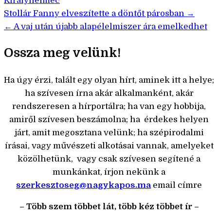
Királyhelmec
Bejegyzés
Stollár Fanny elveszítette a döntőt párosban →
← A vaj után újabb alapélelmiszer ára emelkedhet
navigáció
Ossza meg velünk!
Ha úgy érzi, talált egy olyan hírt, aminek itt a helye;
ha szívesen írna akár alkalmanként, akár
rendszeresen a hírportálra; ha van egy hobbija,
amiről szívesen beszámolna; ha érdekes helyen
járt, amit megosztana velünk; ha szépirodalmi
írásai, vagy művészeti alkotásai vannak, amelyeket
közölhetünk, vagy csak szívesen segítené a
munkánkat, írjon nekünk a
szerkesztoseg@nagykapos.ma
email címre
– Több szem többet lát, több kéz többet ír –