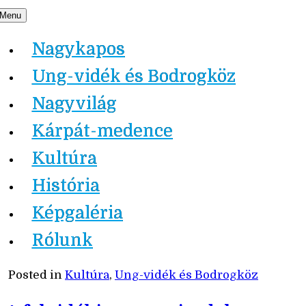
Skip
Menu
Nagykapos.ma
to
Nagykapos
content
Ung-vidék és Bodrogköz
Nagyvilág
Kárpát-medence
Kultúra
História
Képgaléria
Rólunk
Posted in
Kultúra
,
Ung-vidék és Bodrogköz