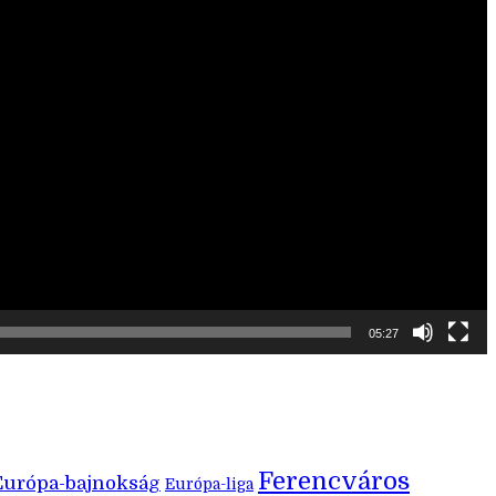
05:27
Ferencváros
Európa-bajnokság
Európa-liga