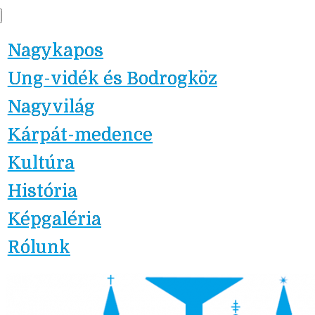
Skip
Nagykapos.ma
to
Nagykapos
content
Ung-vidék és Bodrogköz
Nagyvilág
Kárpát-medence
Kultúra
História
Képgaléria
Rólunk