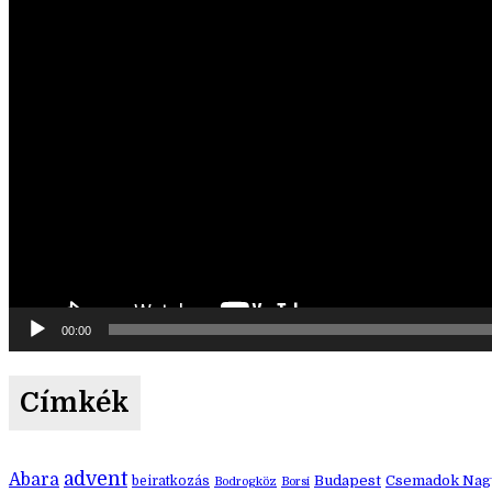
00:00
Címkék
advent
Abara
Budapest
Csemadok Nagy
beiratkozás
Bodrogköz
Borsi