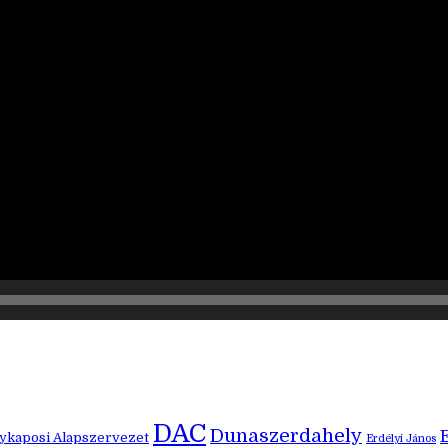
DAC
Dunaszerdahely
kaposi Alapszervezet
Erdélyi János