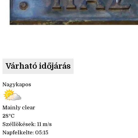
Várható időjárás
Nagykapos
Mainly clear
28°C
Széllökések: 11 m/s
Napfelkelte: 05:15