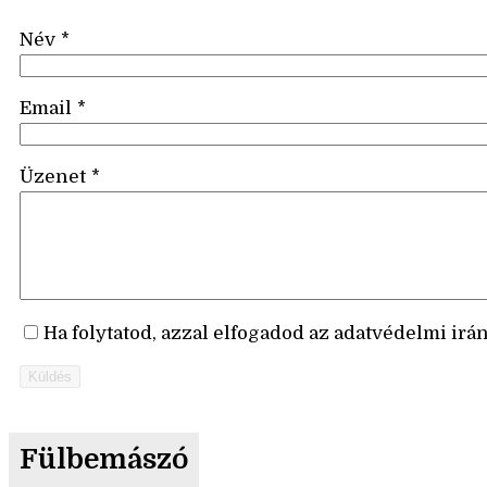
Név
*
Email
*
Üzenet
*
Ha folytatod, azzal elfogadod az adatvédelmi irá
Küldés
Fülbemászó