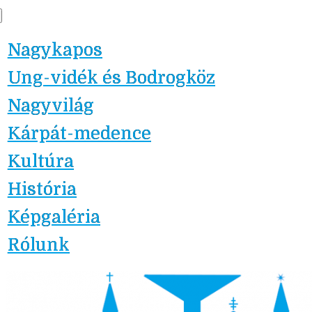
Skip
Nagykapos.ma
to
Nagykapos
content
Ung-vidék és Bodrogköz
Nagyvilág
Kárpát-medence
Kultúra
História
Képgaléria
Rólunk