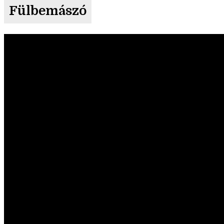
Fülbemászó
Videólejátszó