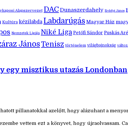
DAC
Dunaszerdahely
kaposi Alapszervezet
Erdélyi János
Labdarúgás
m
kézilabda
Magyar Ház
magy
Kultúra
pos
Niké Liga
Petőfi Sándor
Puskás Ar
Nemzetek Ligája
záraz János
Tenisz
történelem
világbajnokság
válto
gy egy misztikus utazás Londonban
tott pillanatokkal azelőtt, hogy alázuhant a menyors
ezembe vettem ezt a könyvet, hogy újraolvassam. Ca