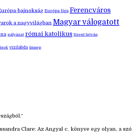
Ferencváros
Európa-bajnokság
Európa-liga
Magyar válogatott
arok a nagyvilágban
római katolikus
éna
pályázat
Szent István
vízilabda
ünnep
zások
zágból.‘‘
ssandra Clare: Az Angyal c. könyve egy olyan, a szó