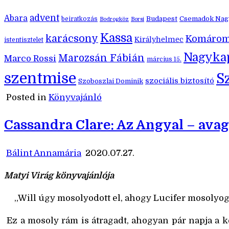
advent
Abara
Budapest
Csemadok Nagy
beiratkozás
Bodrogköz
Borsi
Kassa
karácsony
Komáro
Királyhelmec
istentisztelet
Nagyka
Marozsán Fábián
Marco Rossi
március 15.
szentmise
S
szociális biztosító
Szoboszlai Dominik
Posted in
Könyvajánló
Cassandra Clare: Az Angyal – ava
Bálint Annamária
2020.07.27.
Matyi Virág könyvajánlója
„Will úgy mosolyodott el, ahogy Lucifer mosolyogha
Ez a mosoly rám is átragadt, ahogyan pár napja a k