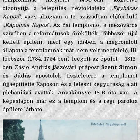
bizonyítja a település névtoldaléka „
Egyházas
Kapos
”, vagy ahogyan a 15. században előforduló
„
Kápolnás Kapos
”. Az ősi templomot a mezőváros
szívében a reformátusok örökölték. Többször újjá
kellett építeni, mert egy időben a megromlott
állapota a templomnak már nem volt megfelelő, ill.
többször (1784, 1794-ben) leégett az épület. 1815-
ben Zásio András jászóvári prépost
Szent Simon
és Júdás
apostolok tiszteletére a templomot
újjáépíttette Kaposon és a leleszi kegyuraság alatt
plébániává avatták. Anyakönyve 1816 óta van. A
képeslapon már ez a templom és a régi parókia
épülete látható.