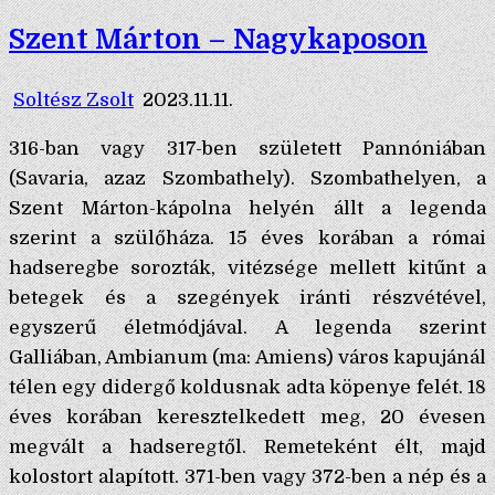
Szent Márton – Nagykaposon
Soltész Zsolt
2023.11.11.
316-ban vagy 317-ben született Pannóniában
(Savaria, azaz Szombathely). Szombathelyen, a
Szent Márton-kápolna helyén állt a legenda
szerint a szülőháza. 15 éves korában a római
hadseregbe sorozták, vitézsége mellett kitűnt a
betegek és a szegények iránti részvétével,
egyszerű életmódjával. A legenda szerint
Galliában, Ambianum (ma: Amiens) város kapujánál
télen egy didergő koldusnak adta köpenye felét. 18
éves korában keresztelkedett meg, 20 évesen
megvált a hadseregtől. Remeteként élt, majd
kolostort alapított. 371-ben vagy 372-ben a nép és a