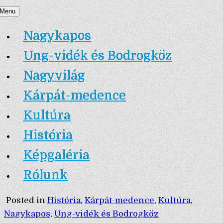
Skip
Menu
Nagykapos.ma
to
Nagykapos
content
Ung-vidék és Bodrogköz
Nagyvilág
Kárpát-medence
Kultúra
História
Képgaléria
Rólunk
Posted in
História
,
Kárpát-medence
,
Kultúra
,
Nagykapos
,
Ung-vidék és Bodrogköz