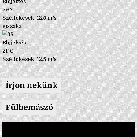
Előjelzés
29°C
Széllökések: 12.5 m/s
éjszaka
Előjelzés
21°C
Széllökések: 12.5 m/s
Írjon nekünk
Fülbemászó
Videólejátszó