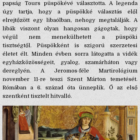
papság Tours püspökévé választotta. A legenda
úgy tartja, hogy a püspökké választás elől
elrejtőzött egy libaólban, nehogy megtalálják. A
libák viszont olyan hangosan gágogtak, hogy
végül nem menekülhetett a püspöki
tisztségtől. Püspökként is szigorú szerzetesi
életet élt. Minden évben sorra látogatta a vidék
egyházközösségeit, gyalog, szamárháton vagy
dereglyén. A Jeromos-féle Martirológium
november 11-re teszi Szent Márton temetését.
Rómában a 6. század óta ünneplik. Ő az első
szentként tisztelt hitvalló.