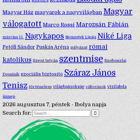
Kultúra
Magyar
Magyar Ház
magyarok a nagyvilágban
válogatott
Marozsán Fábián
Marco Rossi
Nagykapos
Niké Liga
március 15.
Nemzetek Ligája
római
Petőfi Sándor
Puskás Aréna
pályázat
szentmise
katolikus
Szent István
Szoboszlai
Száraz János
szociális biztosító
Dominik
Tenisz
történelem
világbajnokság
vízilabda
változások
ünnep
2026 augusztus 7, péntek - Ibolya napja
Search for: