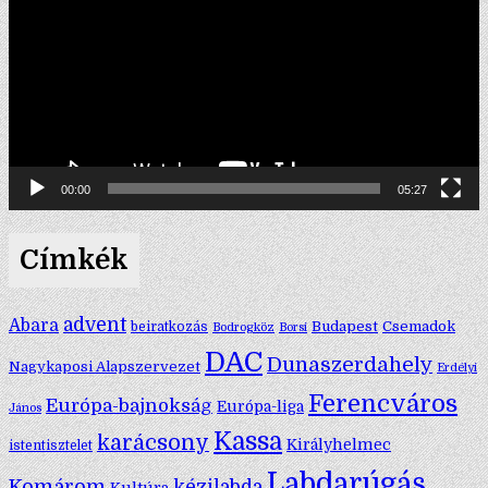
00:00
05:27
Címkék
advent
Abara
Budapest
Csemadok
beiratkozás
Bodrogköz
Borsi
DAC
Dunaszerdahely
Nagykaposi Alapszervezet
Erdélyi
Ferencváros
Európa-bajnokság
Európa-liga
János
Kassa
karácsony
Királyhelmec
istentisztelet
Labdarúgás
Komárom
kézilabda