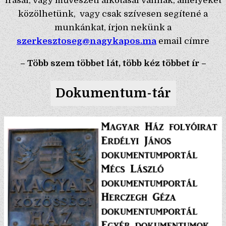
írásai, vagy művészeti alkotásai vannak, amelyeket
közölhetünk, vagy csak szívesen segítené a
munkánkat, írjon nekünk a
szerkesztoseg@nagykapos.ma
email címre
– Több szem többet lát, több kéz többet ír –
Dokumentum-tár