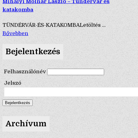
Mihályi Molnár László – Tündérvár és
katakomba
TÜNDÉRVÁR-ÉS-KATAKOMBALetöltés ...
Bővebben
Bejelentkezés
Felhasználónév
Jelszó
Archívum