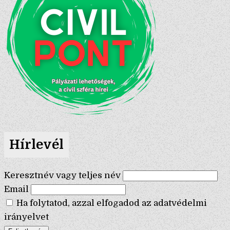
Hírlevél
Keresztnév vagy teljes név
Email
Ha folytatod, azzal elfogadod az adatvédelmi
irányelvet