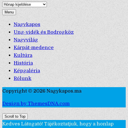
Archívum
Menu
Nagykapos
Ung-vidék és Bodrogköz
Nagyvilág
Kárpát-medence
Kultúra
História
Képgaléria
Rólunk
Copyright © 2026 Nagykapos.ma
Design by ThemesDNA.com
Scroll to Top
Kedves Látogató! Tájékoztatjuk, hogy a honlap