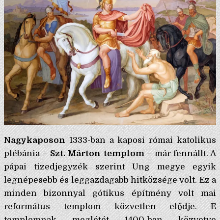
Nagykaposon
1333-ban a kaposi római katolikus
plébánia –
Szt. Márton templom
– már fennállt. A
pápai tizedjegyzék szerint Ung megye egyik
legnépesebb és leggazdagabb hitközsége volt. Ez a
minden bizonnyal gótikus építmény volt mai
református templom közvetlen elődje. E
templomnak meglétét 1400-ban közvetve