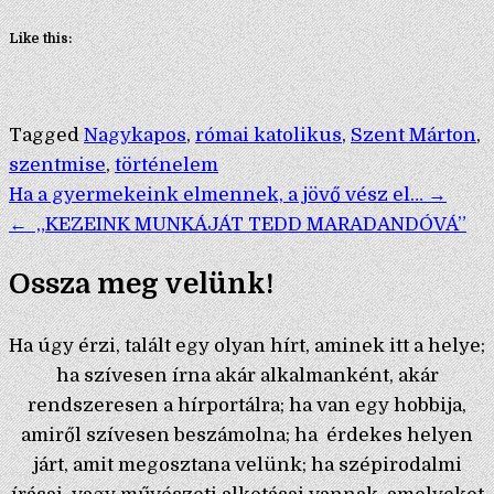
Like this:
Tagged
Nagykapos
,
római katolikus
,
Szent Márton
,
szentmise
,
történelem
Bejegyzés
Ha a gyermekeink elmennek, a jövő vész el… →
← „KEZEINK MUNKÁJÁT TEDD MARADANDÓVÁ”
navigáció
Ossza meg velünk!
Ha úgy érzi, talált egy olyan hírt, aminek itt a helye;
ha szívesen írna akár alkalmanként, akár
rendszeresen a hírportálra; ha van egy hobbija,
amiről szívesen beszámolna; ha érdekes helyen
járt, amit megosztana velünk; ha szépirodalmi