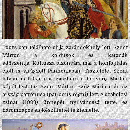
Tours-ban található sírja zarándokhely lett. Szent
Márton a koldusok és katonák
édőszentje. Kultusza bizonyára már a honfoglalás
előtt is virágzott Pannóniában. Tiszteletét Szent
István is felkarolta: zászlaira a hadverő Márton
képét festette. Szent Márton Szűz Mária után az
ország patrónusa (patronus regni) lett. A szabolcsi
zsinat (1093) ünnepét nyilvánossá tette, és
háromnapos előkészülettel is kiemelte.