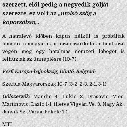
szerzett, elöl pedig a negyedik gólját
szerezte, ez volt az „
utolsó szög a
koporsóban
„.
A hátralevő időben kapus nélkül is próbáltak
támadni a magyarok, a hazai szurkolók a találkozó
végén még egy hatalmas nemzeti lobogót is
felhúztak az ünneplésre (10-7).
Férfi Európa-bajnokság, Döntő, Belgrád:
Szerbia-Magyarország 10-7 (3-2, 2-3, 2-1, 3-1)
Gólszerzők:
Mandic 4, Lukic 2, Drasovic, Vico,
Martinovic, Lazic 1-1, illetve Vigvári Ve. 3, Nagy Ák.,
Jansik Sz., Varga, Fekete 1-1
MTI