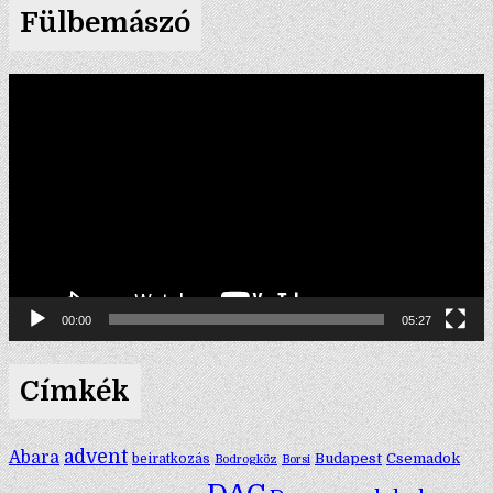
Fülbemászó
Videólejátszó
00:00
05:27
Címkék
advent
Abara
Budapest
Csemadok
beiratkozás
Bodrogköz
Borsi