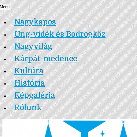
Skip
Menu
Nagykapos.ma
to
Nagykapos
content
Ung-vidék és Bodrogköz
Nagyvilág
Kárpát-medence
Kultúra
História
Képgaléria
Rólunk