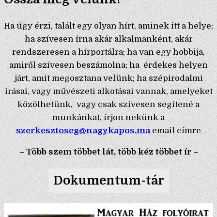
Ha úgy érzi, talált egy olyan hírt, aminek itt a helye;
ha szívesen írna akár alkalmanként, akár
rendszeresen a hírportálra; ha van egy hobbija,
amiről szívesen beszámolna; ha érdekes helyen
járt, amit megosztana velünk; ha szépirodalmi
írásai, vagy művészeti alkotásai vannak, amelyeket
közölhetünk, vagy csak szívesen segítené a
munkánkat, írjon nekünk a
szerkesztoseg@nagykapos.ma
email címre
– Több szem többet lát, több kéz többet ír –
Dokumentum-tár