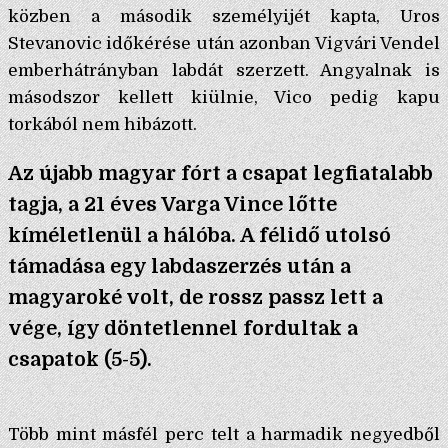
közben a második személyijét kapta, Uros
Stevanovic időkérése után azonban Vigvári Vendel
emberhátrányban labdát szerzett. Angyalnak is
másodszor kellett kiülnie, Vico pedig kapu
torkából nem hibázott.
Az újabb magyar fórt a csapat legfiatalabb
tagja, a 21 éves Varga Vince lőtte
kíméletlenül a hálóba. A félidő utolsó
támadása egy labdaszerzés után a
magyaroké volt, de rossz passz lett a
vége, így döntetlennel fordultak a
csapatok (5-5).
Több mint másfél perc telt a harmadik negyedből