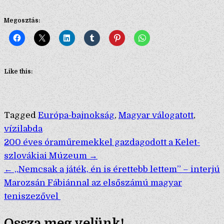
Megosztás:
Like this:
Tagged
Európa-bajnokság
,
Magyar válogatott
,
vízilabda
Bejegyzés
200 éves óraműremekkel gazdagodott a Kelet-
szlovákiai Múzeum →
navigáció
← „Nemcsak a játék, én is érettebb lettem” – interjú
Marozsán Fábiánnal az elsőszámú magyar
teniszezővel
Ossza meg velünk!