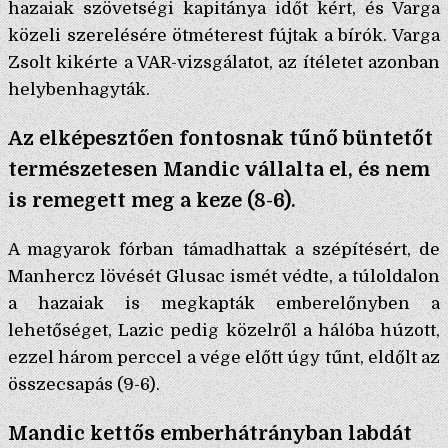
hazaiak szövetségi kapitánya időt kért, és Varga
közeli szerelésére ötméterest fújtak a bírók. Varga
Zsolt kikérte a VAR-vizsgálatot, az ítéletet azonban
helybenhagyták.
Az elképesztően fontosnak tűnő büntetőt
természetesen Mandic vállalta el, és nem
is remegett meg a keze (8-6).
A magyarok fórban támadhattak a szépítésért, de
Manhercz lövését Glusac ismét védte, a túloldalon
a hazaiak is megkapták emberelőnyben a
lehetőséget, Lazic pedig közelről a hálóba húzott,
ezzel három perccel a vége előtt úgy tűnt, eldőlt az
összecsapás (9-6).
Mandic kettős emberhátrányban labdát