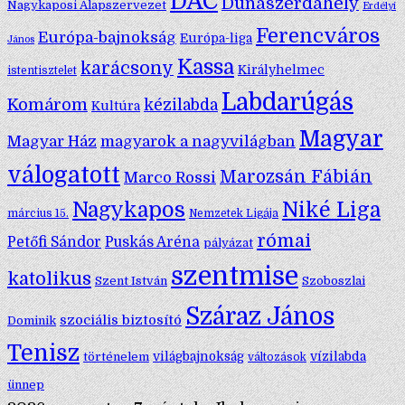
DAC
Dunaszerdahely
Nagykaposi Alapszervezet
Erdélyi
Ferencváros
Európa-bajnokság
Európa-liga
János
Kassa
karácsony
Királyhelmec
istentisztelet
Labdarúgás
Komárom
kézilabda
Kultúra
Magyar
Magyar Ház
magyarok a nagyvilágban
válogatott
Marozsán Fábián
Marco Rossi
Nagykapos
Niké Liga
március 15.
Nemzetek Ligája
római
Petőfi Sándor
Puskás Aréna
pályázat
szentmise
katolikus
Szent István
Szoboszlai
Száraz János
szociális biztosító
Dominik
Tenisz
történelem
világbajnokság
vízilabda
változások
ünnep