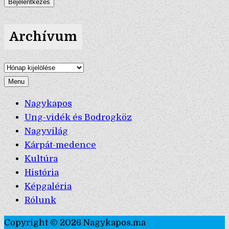
Archívum
Archívum
Menu
Nagykapos
Ung-vidék és Bodrogköz
Nagyvilág
Kárpát-medence
Kultúra
História
Képgaléria
Rólunk
Copyright © 2026 Nagykapos.ma