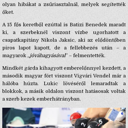
olyan hibákat a zsűriasztalnál, melyek segítették
őket.
A 15 fős keretből ezúttal is Batizi Benedek maradt
ki, a szerbeknél viszont vízbe ugorhatott a
csapatkapitány Nikola Jaksic, aki az elődöntőben
piros lapot kapott, de a fellebbezés után – a
magyarok „
jóváhagyásával
” – felmentették.
Mindkét gárda kihagyott emberelőnnyel kezdett, a
második magyar fórt viszont Vigvári Vendel már a
hálóba húzta. Lukic lövéséről lemaradtak a
blokkok, a másik oldalon viszont hatásosak voltak
a szerb kezek emberhátrányban.