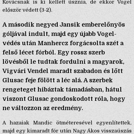
Kovácsnak is ki kellett úsznia, de ekkor Vogel
először védett (3-2).
A második negyed Jansik emberelőnyös
góljával indult, majd egy újabb Vogel-
védés után Manhercz forgácsolta szét a
felső lécet fórból. Egy rossz szerb
lövésből le tudtak fordulni a magyarok,
Vigvári Vendel maradt szabadon és lőtt
Glusac feje fölött a léc alá. A szerbek
rengeteget hibáztak támadásban, hátul
viszont Glusac gondoskodott róla, hogy
ne változzon az eredmény.
A hazaiak Mandic ötméteresével egyenlítettek,
majd egy kimaradt fór után Nagy Ákos visszaúszás