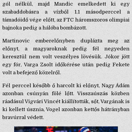
gól nélkül, majd Mandic emelkedett ki egy
szabaddobásra a vízből 1.1 másodperccel a
támadóidő vége előtt, az FTC háromszoros olimpiai
bajnoka pedig a hálóba bombázott.
Martinovic emberelőnyben duplázta meg az
előnyt, a magyaroknak pedig fél negyeden
keresztül nem volt veszélyes lövésük. Jókor jött
egy fór, Varga Zsolt időkérése után pedig Fekete
volt a befejező közelről.
Fél perccel később ő harcolt ki előnyt, Nagy Ádám
azonban csúnyán fölé lőtt. Visszaúszás közben
ráadásul Vigvári Vincét kiállították, sőt, Vargának is
ki kellett úsznia, Vogel azonban kettős hátrányban
bravúrral védett.