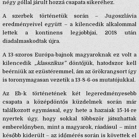
négy góllal járult hozzá csapata sikeréhez.
A szerbek történetük során – Jugoszlávia
eredményeivel együtt – a kilencedik alkalommal
lettek a kontinens legjobbjai, 2018 után
diadalmaskodtak újra.
A 13-szoros Európa-bajnok magyaroknak ez volt a
kilencedik
„klasszikus”
döntőjük, hatodszor kell
beérniük az ezüstéremmel, ám az örökrangsort így
is toronymagasan vezetik a 13-8-6-os mutatójukkal.
Az Eb-k történetének két legeredményesebb
csapata a középdöntős küzdelmek során már
találkozott egymással, egy hete a hazaiak 15-14-re
nyertek úgy, hogy sokkal többször játszhattak
emberelőnyben, mint a magyarok, ráadásul – mint
később kiderült – az időmérés során is követtek el