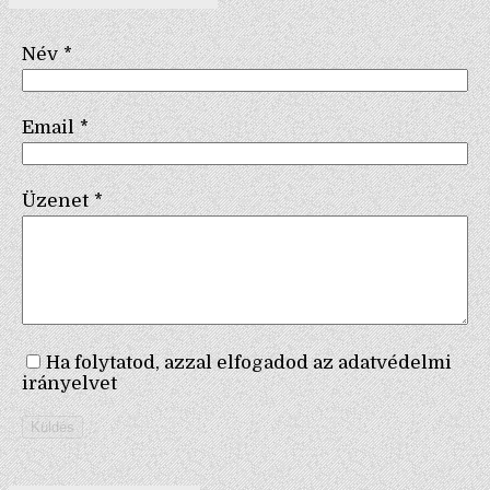
Név
*
Email
*
Üzenet
*
Ha folytatod, azzal elfogadod az adatvédelmi
irányelvet
Küldés