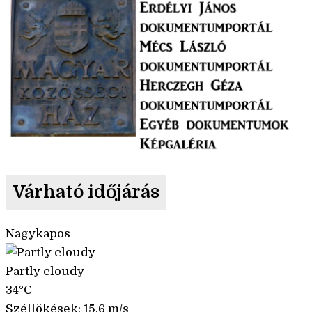
Várható időjárás
Nagykapos
Partly cloudy
34°C
Széllökések: 15.6 m/s