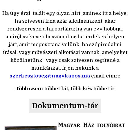
Ha úgy érzi, talált egy olyan hírt, aminek itt a helye;
ha szívesen írna akár alkalmanként, akár
rendszeresen a hírportálra; ha van egy hobbija,
amiről szívesen beszámolna; ha érdekes helyen
járt, amit megosztana velünk; ha szépirodalmi
írásai, vagy művészeti alkotásai vannak, amelyeket
közölhetünk, vagy csak szívesen segítené a
munkánkat, írjon nekünk a
szerkesztoseg@nagykapos.ma
email címre
– Több szem többet lát, több kéz többet ír –
Dokumentum-tár