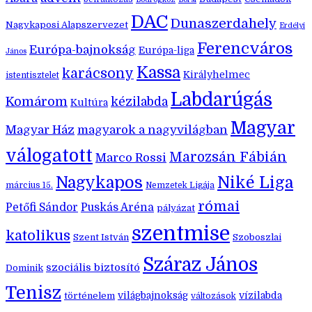
DAC
Dunaszerdahely
Nagykaposi Alapszervezet
Erdélyi
Ferencváros
Európa-bajnokság
Európa-liga
János
Kassa
karácsony
Királyhelmec
istentisztelet
Labdarúgás
Komárom
kézilabda
Kultúra
Magyar
Magyar Ház
magyarok a nagyvilágban
válogatott
Marozsán Fábián
Marco Rossi
Nagykapos
Niké Liga
március 15.
Nemzetek Ligája
római
Petőfi Sándor
Puskás Aréna
pályázat
szentmise
katolikus
Szent István
Szoboszlai
Száraz János
szociális biztosító
Dominik
Tenisz
történelem
világbajnokság
vízilabda
változások