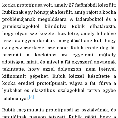
kocka prototípusa volt, amely 27 fatömbből készült;
Rubiknak egy hónapjába került, amíg rájött a kocka
problémájának megoldására. A fadaraboktól és a
gumiszalagoktól kiindulva Rubik elhatározta,
hogy olyan szerkezetet hoz létre, amely lehetővé
teszi az egyes darabok mozgatását anélkül, hogy
az egész szerkezet szétesne. Rubik eredetileg fát
használt a kockához az egyetemi műhely
adottságai miatt, és mivel a fát egyszerű anyagnak
tekintette, hogy ezzel dolgozzon, nem igényel
kifinomult gépeket. Rubik kézzel készítette a
kocka eredeti prototípusait, vágva a fát, fúrva a
lyukakat és elasztikus szalagokkal tartva egybe
[3]
találmányát.
Rubik megmutatta prototípusát az osztályának, és
tanulóinak nagyon tetszett. Rubik rájött, hogy a