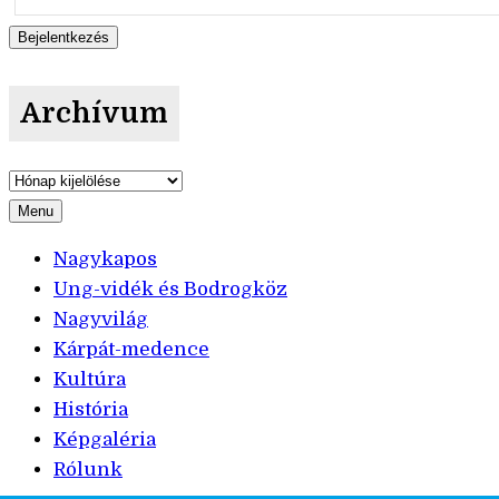
Archívum
Archívum
Menu
Nagykapos
Ung-vidék és Bodrogköz
Nagyvilág
Kárpát-medence
Kultúra
História
Képgaléria
Rólunk