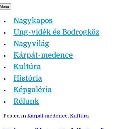
Skip
Menu
Nagykapos.ma
to
Nagykapos
content
Ung-vidék és Bodrogköz
Nagyvilág
Kárpát-medence
Kultúra
História
Képgaléria
Rólunk
Posted in
Kárpát-medence
,
Kultúra