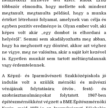
nemzetközi hírnévre tett szert. Rubik Ernő
többször elmondta, hogy mellette sok mindent
megtanult, megtanulta például, hogy a munka
értéket létrehozó folyamat, amelynek van célja és
egyben pozitív eredménye is. Olyan ember volt, aki
képes volt akár „egy dombot is elhordani a
helyéről”. Semmi sem akadályozhatta meg abban,
hogy ha meghozott egy döntést, akkor azt véghez
ne vigye, meg ne valósítsa, akár a saját két kezével
is. Egyetlen munkát sem tartott méltánytalannak
vagy érdemtelennek.
A Képző- és Iparművészeti Szakközépiskola jó
indulás volt a szülők mérnöki és művészi
vénájának folytatására; ötvös-, festő- és
szobrásztanulmányokat folytatott. 1967-ben
építészmérnökként végzett a BME Építészmérnöki