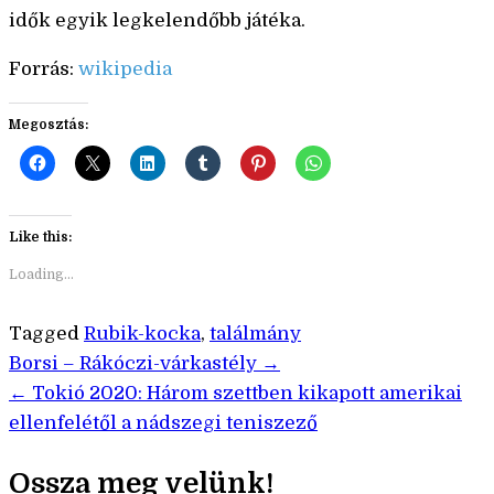
idők egyik legkelendőbb játéka.
Forrás:
wikipedia
Megosztás:
Like this:
Loading...
Tagged
Rubik-kocka
,
találmány
Bejegyzés
Borsi – Rákóczi-várkastély →
← Tokió 2020: Három szettben kikapott amerikai
navigáció
ellenfelétől a nádszegi teniszező
Ossza meg velünk!