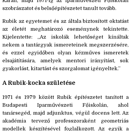
Karán, majd 1971-ig az Iparművészeti Főiskolán
szobrászatot és belsőépítészetet tanult tovább.
Rubik az egyetemet és az általa biztosított oktatást
az életét meghatározó eseménynek tekintette.
Kijelentette: „Az iskolák lehetőséget kínáltak
nekem a tantárgyak ismereteinek megszerzésére,
és ezzel egyidőben olyan kézműves ismeretek
elsajátítására, amelyek mentori irányítást, sok
gyakorlást, kitartást és szorgalomat igényeltek.”
A Rubik-kocka születése
1971 és 1979 között Rubik építészetet tanított a
Budapesti Iparművészeti Főiskolán, ahol
tanársegéd, majd adjunktus, végül docens lett. Az
akadémia tervező professzoraként geometriás
modellek készítésével foglalkozott. Az egyik a