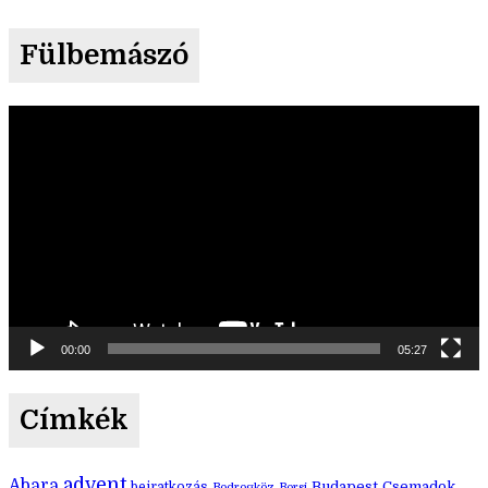
Fülbemászó
Videólejátszó
00:00
05:27
Címkék
advent
Abara
Budapest
Csemadok
beiratkozás
Bodrogköz
Borsi