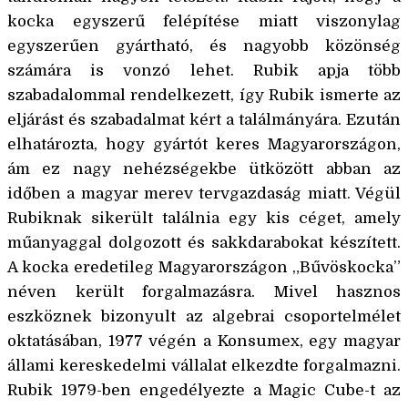
kocka egyszerű felépítése miatt viszonylag
egyszerűen gyártható, és nagyobb közönség
számára is vonzó lehet. Rubik apja több
szabadalommal rendelkezett, így Rubik ismerte az
eljárást és szabadalmat kért a találmányára. Ezután
elhatározta, hogy gyártót keres Magyarországon,
ám ez nagy nehézségekbe ütközött abban az
időben a magyar merev tervgazdaság miatt. Végül
Rubiknak sikerült találnia egy kis céget, amely
műanyaggal dolgozott és sakkdarabokat készített.
A kocka eredetileg Magyarországon „Bűvöskocka”
néven került forgalmazásra. Mivel hasznos
eszköznek bizonyult az algebrai csoportelmélet
oktatásában, 1977 végén a Konsumex, egy magyar
állami kereskedelmi vállalat elkezdte forgalmazni.
Rubik 1979-ben engedélyezte a Magic Cube-t az