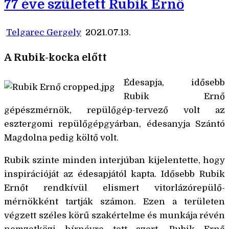
77 éve született Rubik Ernő
Telgarec Gergely
2021.07.13.
A Rubik-kocka előtt
Édesapja, idősebb
Rubik Ernő
gépészmérnök, repülőgép-tervező volt az
esztergomi repülőgépgyárban, édesanyja Szántó
Magdolna pedig költő volt.
Rubik szinte minden interjúban kijelentette, hogy
inspirációját az édesapjától kapta. Idősebb Rubik
Ernőt rendkívül elismert vitorlázórepülő-
mérnökként tartják számon. Ezen a területen
végzett széles körű szakértelme és munkája révén