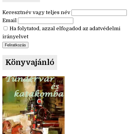
Keresztnév vagy teljes név
Email
Ha folytatod, azzal elfogadod az adatvédelmi
irányelvet
Könyvajánló