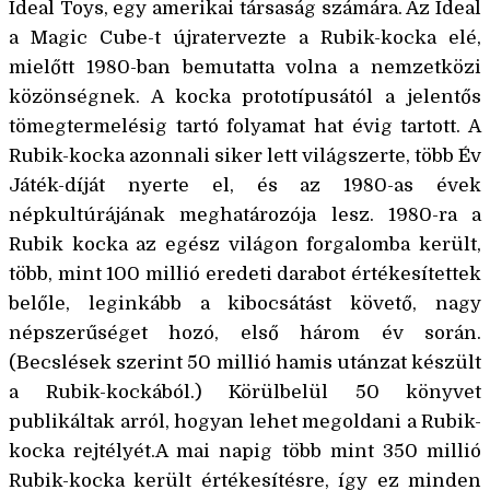
Ideal Toys, egy amerikai társaság számára. Az Ideal
a Magic Cube-t újratervezte a Rubik-kocka elé,
mielőtt 1980-ban bemutatta volna a nemzetközi
közönségnek. A kocka prototípusától a jelentős
tömegtermelésig tartó folyamat hat évig tartott. A
Rubik-kocka azonnali siker lett világszerte, több Év
Játék-díját nyerte el, és az 1980-as évek
népkultúrájának meghatározója lesz. 1980-ra a
Rubik kocka az egész világon forgalomba került,
több, mint 100 millió eredeti darabot értékesítettek
belőle, leginkább a kibocsátást követő, nagy
népszerűséget hozó, első három év során.
(Becslések szerint 50 millió hamis utánzat készült
a Rubik-kockából.) Körülbelül 50 könyvet
publikáltak arról, hogyan lehet megoldani a Rubik-
kocka rejtélyét.A mai napig több mint 350 millió
Rubik-kocka került értékesítésre, így ez minden