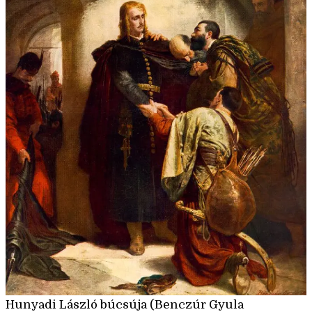
Hunyadi László búcsúja (Benczúr Gyula