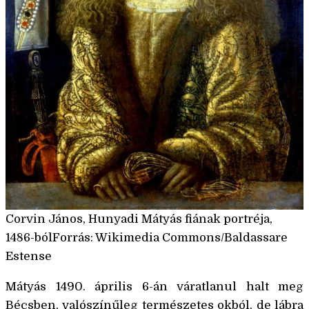
Corvin János, Hunyadi Mátyás fiának portréja,
1486-bólForrás: Wikimedia Commons/Baldassare
Estense
Mátyás 1490. április 6-án váratlanul halt meg
Bécsben, valószínűleg természetes okból, de lábra