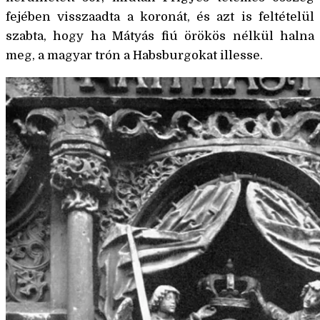
fejében visszaadta a koronát, és azt is feltételül
szabta, hogy ha Mátyás fiú örökös nélkül halna
meg, a magyar trón a Habsburgokat illesse.