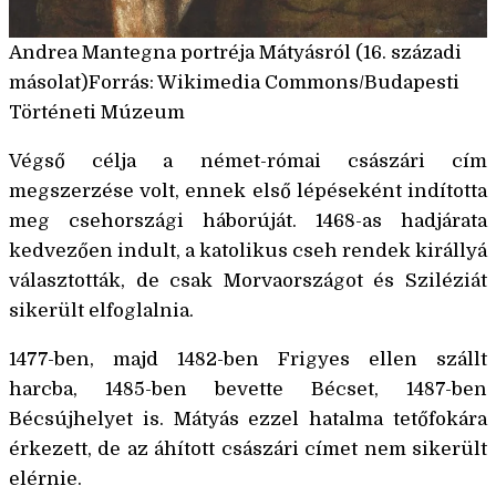
Andrea Mantegna portréja Mátyásról (16. századi
másolat)Forrás: Wikimedia Commons/Budapesti
Történeti Múzeum
Végső célja a német-római császári cím
megszerzése volt, ennek első lépéseként indította
meg csehországi háborúját. 1468-as hadjárata
kedvezően indult, a katolikus cseh rendek királlyá
választották, de csak Morvaországot és Sziléziát
sikerült elfoglalnia.
1477-ben, majd 1482-ben Frigyes ellen szállt
harcba, 1485-ben bevette Bécset, 1487-ben
Bécsújhelyet is. Mátyás ezzel hatalma tetőfokára
érkezett, de az áhított császári címet nem sikerült
elérnie.