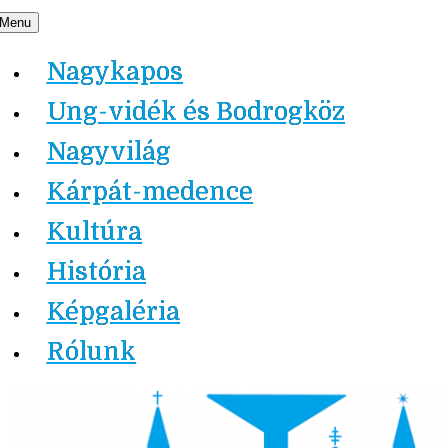
Skip
Menu
Nagykapos.ma
to
Nagykapos
content
Ung-vidék és Bodrogköz
Nagyvilág
Kárpát-medence
Kultúra
História
Képgaléria
Rólunk