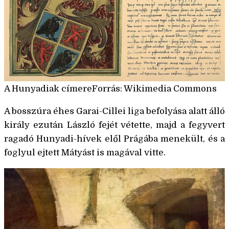
A Hunyadiak címereForrás: Wikimedia Commons
A bosszúra éhes Garai-Cillei liga befolyása alatt álló
király ezután László fejét vétette, majd a fegyvert
ragadó Hunyadi-hívek elől Prágába menekült, és a
foglyul ejtett Mátyást is magával vitte.