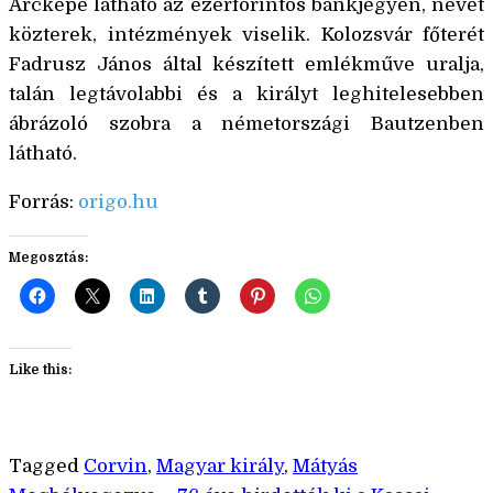
Arcképe látható az ezerforintos bankjegyen, nevét
közterek, intézmények viselik. Kolozsvár főterét
Fadrusz János által készített emlékműve uralja,
talán legtávolabbi és a királyt leghitelesebben
ábrázoló szobra a németországi Bautzenben
látható.
Forrás:
origo.hu
Megosztás:
Like this:
Tagged
Corvin
,
Magyar király
,
Mátyás