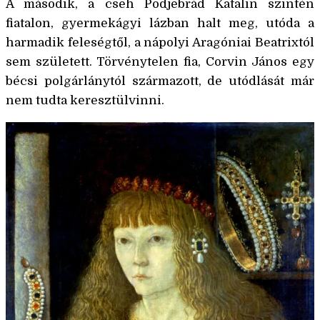
A második, a cseh Podjebrád Katalin szintén
fiatalon, gyermekágyi lázban halt meg, utóda a
harmadik feleségtől, a nápolyi Aragóniai Beatrixtól
sem született. Törvénytelen fia, Corvin János egy
bécsi polgárlánytól származott, de utódlását már
nem tudta keresztülvinni.