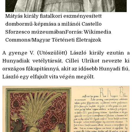
Mátyás király fiatalkori eszményesített
dombormű-képmása a milánói Castello
Sforzesco múzeumábanForrás: Wikimedia
Commons/Magyar Történeti Életrajzok
A gyenge V. (Utószülött) László király ezután a
Hunyadiak vetélytársát, Cillei Ulrikot nevezte ki
országos főkapitánnyá, akit az idősebb Hunyadi fiú,
László egy elfajult vita végén megölt.