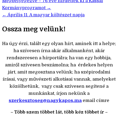
Bejegyzés
Megbélyegezve – 76 éve hirdették ki a Kassai
Kormányprogramot →
navigáció
← Április 11. A magyar költészet napja
Ossza meg velünk!
Ha úgy érzi, talált egy olyan hírt, aminek itt a helye;
ha szívesen írna akár alkalmanként, akár
rendszeresen a hírportálra; ha van egy hobbija,
amiről szívesen beszámolna; ha érdekes helyen
járt, amit megosztana velünk; ha szépirodalmi
írásai, vagy művészeti alkotásai vannak, amelyeket
közölhetünk, vagy csak szívesen segítené a
munkánkat, írjon nekünk a
szerkesztoseg@nagykapos.ma
email címre
– Több szem többet lát, több kéz többet ír –