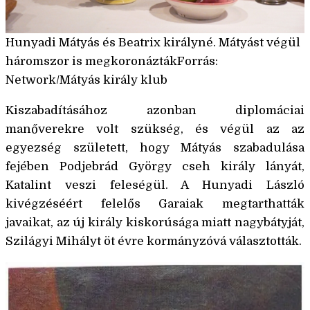
Hunyadi Mátyás és Beatrix királyné. Mátyást végül
háromszor is megkoronáztákForrás:
Network/Mátyás király klub
Kiszabadításához azonban diplomáciai
manőverekre volt szükség, és végül az az
egyezség született, hogy Mátyás szabadulása
fejében Podjebrád György cseh király lányát,
Katalint veszi feleségül. A Hunyadi László
kivégzéséért felelős Garaiak megtarthatták
javaikat, az új király kiskorúsága miatt nagybátyját,
Szilágyi Mihályt öt évre kormányzóvá választották.