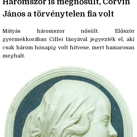
Háromszor is megnősült, Corvin
János a törvénytelen fia volt
Mátyás háromszor nősült. Először
gyermekkorában Cillei lányával jegyezték el, aki
csak három hónapig volt hitvese, mert hamarosan
meghalt.