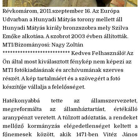
Révkomárom, 2011.szeptember 16. Az Európa
Udvarban a Hunyadi Mátyás torony mellett áll
Hunyadi Mátyás király bronzszobra mely Szilva
Emőke alkotása. A szobrot 2003 évben állították.
MTI/Bizományosi: Nagy Zoltán
*************************** Kedves Felhasználó! Az
Ön által most kiválasztott fénykép nem képezi az
MTI fotókiadásának és archívumának szerves
részét. A kép tartalmáért és a szövegért a fotó
készítője vállalja a felelősséget.
Hatékonyabbá tette az államszervezetet,
megreformálta az államháztartást, értékálló
aranypénzt veretett. A túlzott adóztatás, a rendeket
mellőző kormányzás elégedetlenséget keltett a
főnemesek között, akik 1471-ben Vitéz János