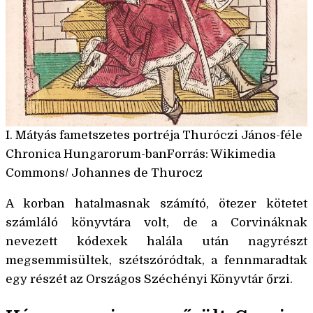
I. Mátyás fametszetes portréja Thuróczi János-féle
Chronica Hungarorum-banForrás: Wikimedia
Commons/ Johannes de Thurocz
A korban hatalmasnak számító, ötezer kötetet
számláló könyvtára volt, de a Corvináknak
nevezett kódexek halála után nagyrészt
megsemmisültek, szétszóródtak, a fennmaradtak
egy részét az Országos Széchényi Könyvtár őrzi.