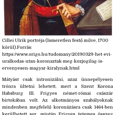
Cillei Ulrik portréja (Ismeretlen festő műve, 1700
körül).Forrás:
https://www.origo.hu/tudomany/20190329-het-evi-
uralkodas-utan-koronaztak-meg-kozjogilag-is-
ervenyesen-magyar-kiralynak.html
Mátyást csak intronizálni, azaz ünnepélyesen
trónra ültetni lehetett, mert a Szent Korona
Habsburg III. Frigyes német-római császár
birtokában volt. Az alkotmányos szabályoknak
mindenben megfelelő koronázásra csak 1464-ben
kerülhetett sor, miután Frigyes tetemes összeg