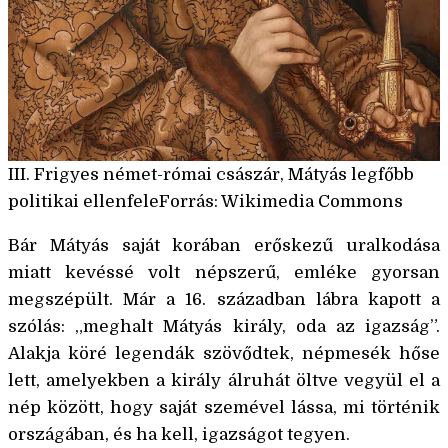
III. Frigyes német-római császár, Mátyás legfőbb
politikai ellenfeleForrás: Wikimedia Commons
Bár Mátyás saját korában erőskezű uralkodása
miatt kevéssé volt népszerű, emléke gyorsan
megszépült. Már a 16. században lábra kapott a
szólás: „meghalt Mátyás király, oda az igazság”.
Alakja köré legendák szövődtek, népmesék hőse
lett, amelyekben a király álruhát öltve vegyül el a
nép között, hogy saját szemével lássa, mi történik
országában, és ha kell, igazságot tegyen.