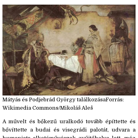
Mátyás és Podjebrád György találkozásaForrás:
Wikimedia Commons/Mikoláš Aleš
A művelt és bőkezű uralkodó tovább építtette és
bővíttette a budai és visegrádi palotát, udvara a