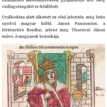
humanista alkotóművészek gyűjtőhelye lett, még
csillagvizsgálót is felállított.
Uralkodása alatt alkotott az első jelentős, még latin
nyelvű magyar költő, Janus Pannonius, a
történetíró Bonfini, jelent meg Thuróczi János
műve, A magyarok krónikája.