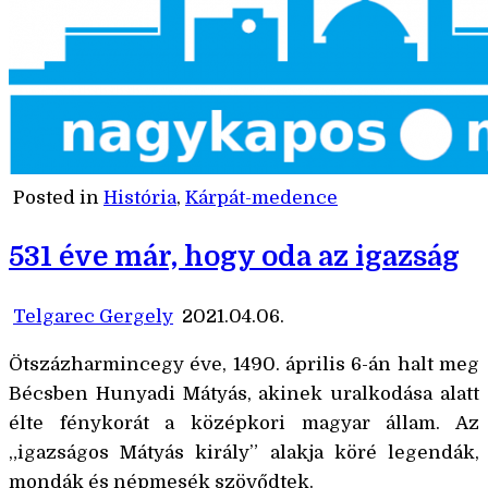
Posted in
História
,
Kárpát-medence
531 éve már, hogy oda az igazság
Telgarec Gergely
2021.04.06.
Ötszázharmincegy éve, 1490. április 6-án halt meg
Bécsben Hunyadi Mátyás, akinek uralkodása alatt
élte fénykorát a középkori magyar állam. Az
„igazságos Mátyás király” alakja köré legendák,
mondák és népmesék szövődtek.