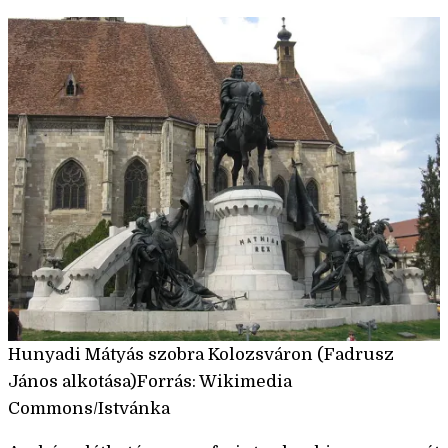
Hunyadi Mátyás szobra Kolozsváron (Fadrusz
János alkotása)Forrás: Wikimedia
Commons/Istvánka