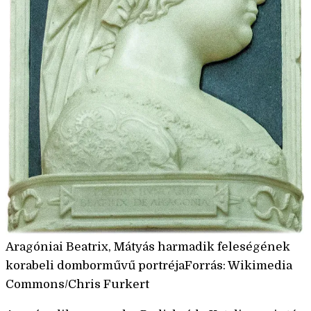
Aragóniai Beatrix, Mátyás harmadik feleségének
korabeli domborművű portréjaForrás: Wikimedia
Commons/Chris Furkert