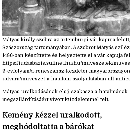
Mátyás király szobra az ortemburgi vár kapuja fele
Szászország tartományában. A szobrot Mátyás szilézi
1486-ban készíttette és helyeztette el a vár kapuja fel
https://tudasbazis.sulinet.hu/hu/muveszetek/muves
9-evfolyam/a-reneszansz-kezdetei-magyarorszagon
udvara/muveszet-a-hatalom-szolgalataban-all-anti
Mátyás uralkodásának első szakasza a hatalmának
megszilárdításáért vívott küzdelemmel telt.
Kemény kézzel uralkodott,
meghódoltatta a bárókat