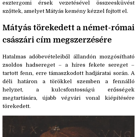
esztergomi érsek vezetésével összeesküvést
szőttek, amelyet Mátyás kemény kézzel fojtott el.
Mátyás törekedett a német-római
császári cím megszerzésére
Hatalmas adóbevételeiből állandón mozgósítható
zsoldos hadsereget – a híres fekete sereget –
tartott fenn, erre támaszkodott hadjáratai során. A
déli határon a törökkel szemben a fennálló
helyzet, a kulcsfontosságú erősségek
megtartására, újabb végvári vonal kiépítésére
törekedett.