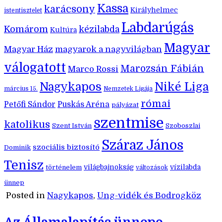
Kassa
karácsony
Királyhelmec
istentisztelet
Labdarúgás
Komárom
kézilabda
Kultúra
Magyar
Magyar Ház
magyarok a nagyvilágban
válogatott
Marozsán Fábián
Marco Rossi
Nagykapos
Niké Liga
március 15.
Nemzetek Ligája
római
Petőfi Sándor
Puskás Aréna
pályázat
szentmise
katolikus
Szent István
Szoboszlai
Száraz János
szociális biztosító
Dominik
Tenisz
történelem
világbajnokság
vízilabda
változások
ünnep
Posted in
Nagykapos
,
Ung-vidék és Bodrogköz