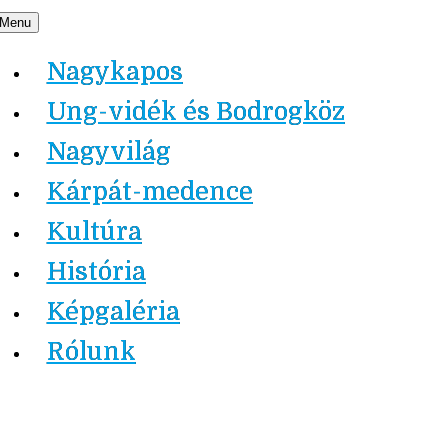
Skip
Menu
Nagykapos.ma
to
Nagykapos
content
Ung-vidék és Bodrogköz
Nagyvilág
Kárpát-medence
Kultúra
História
Képgaléria
Rólunk