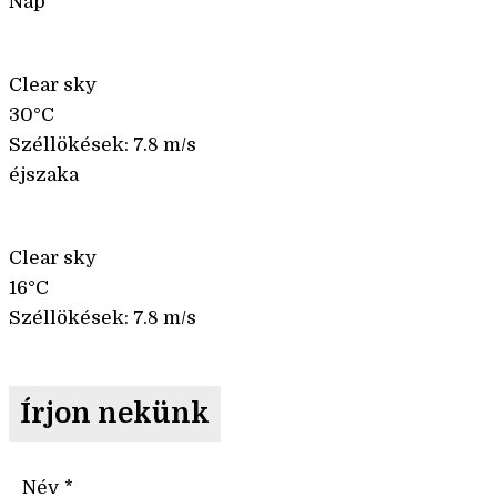
Nap
Clear sky
30°C
Széllökések: 7.8 m/s
éjszaka
Clear sky
16°C
Széllökések: 7.8 m/s
Írjon nekünk
Név
*