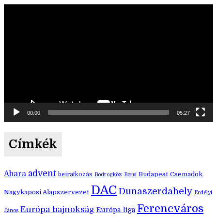
Videólejátszó
00:00
05:27
Címkék
advent
Abara
Budapest
Csemadok
beiratkozás
Bodrogköz
Borsi
DAC
Dunaszerdahely
Nagykaposi Alapszervezet
Erdélyi
Ferencváros
Európa-bajnokság
Európa-liga
János