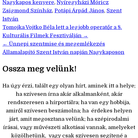
Nagykapos kenyere
,
Nyíregyházi Móricz
Zsigmond Színház
,
Potápi Árpád János
,
Szent
István
Bejegyzés
Tomojka Vojtko Béla lett a legjobb operatőr a 8.
Kulturális Filmek Fesztiválján →
navigáció
← Ünnepi szentmise és megemlékezés
Államalapító Szent István napján Nagykaposon
Ossza meg velünk!
Ha úgy érzi, talált egy olyan hírt, aminek itt a helye;
ha szívesen írna akár alkalmanként, akár
rendszeresen a hírportálra; ha van egy hobbija,
amiről szívesen beszámolna; ha érdekes helyen
járt, amit megosztana velünk; ha szépirodalmi
írásai, vagy művészeti alkotásai vannak, amelyeket
közölhetünk, vagy csak szívesen segítené a