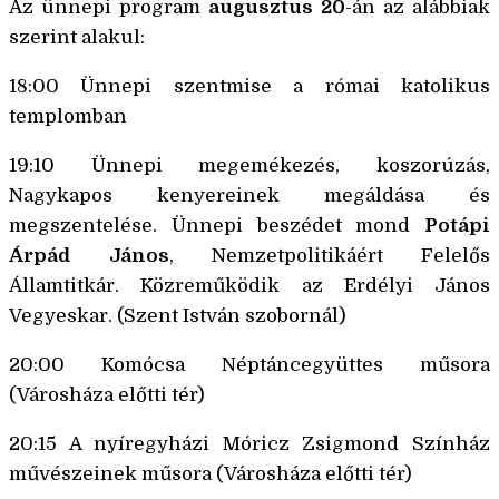
Az ünnepi program
augusztus 20
-án az alábbiak
szerint alakul:
18:00 Ünnepi szentmise a római katolikus
templomban
19:10 Ünnepi megemékezés, koszorúzás,
Nagykapos kenyereinek megáldása és
megszentelése. Ünnepi beszédet mond
Potápi
Árpád János
, Nemzetpolitikáért Felelős
Államtitkár. Közreműködik az Erdélyi János
Vegyeskar. (Szent István szobornál)
20:00 Komócsa Néptáncegyüttes műsora
(Városháza előtti tér)
20:15 A nyíregyházi Móricz Zsigmond Színház
művészeinek műsora (Városháza előtti tér)