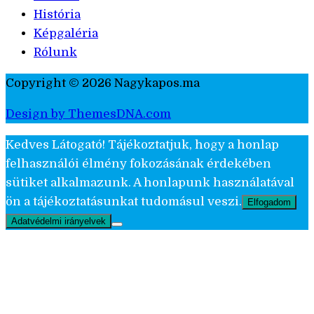
História
Képgaléria
Rólunk
Copyright © 2026 Nagykapos.ma
Design by ThemesDNA.com
Kedves Látogató! Tájékoztatjuk, hogy a honlap
felhasználói élmény fokozásának érdekében
sütiket alkalmazunk. A honlapunk használatával
ön a tájékoztatásunkat tudomásul veszi.
Elfogadom
Adatvédelmi irányelvek