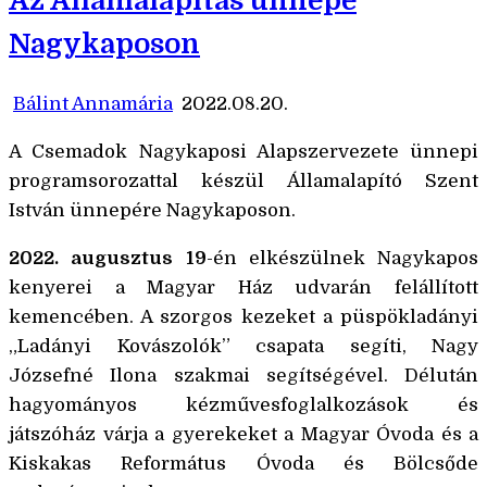
Az Államalapítás ünnepe
Nagykaposon
Bálint Annamária
2022.08.20.
A Csemadok Nagykaposi Alapszervezete ünnepi
programsorozattal készül Államalapító Szent
István ünnepére Nagykaposon.
2022. augusztus 19
-én elkészülnek Nagykapos
kenyerei a Magyar Ház udvarán felállított
kemencében. A szorgos kezeket a püspökladányi
„Ladányi Kovászolók” csapata segíti, Nagy
Józsefné Ilona szakmai segítségével. Délután
hagyományos kézművesfoglalkozások és
játszóház várja a gyerekeket a Magyar Óvoda és a
Kiskakas Református Óvoda és Bölcsőde