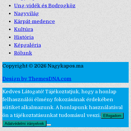
Ung-vidék és Bodrogköz
Nagyvilág
Kárpát-medence
Kultúra
História
Képgaléria
Rólunk
Copyright © 2026 Nagykapos.ma
Design by ThemesDNA.com
Kedves Látogató! Tájékoztatjuk, hogy a honlap
felhasználói élmény fokozásának érdekében
sütiket alkalmazunk. A honlapunk használatával
ön a tájékoztatásunkat tudomásul veszi.
Elfogadom
Adatvédelmi irányelvek