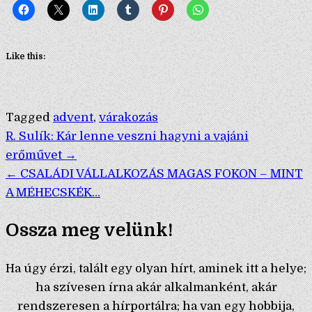
Like this:
Tagged
advent
,
várakozás
Bejegyzés
R. Sulík: Kár lenne veszni hagyni a vajáni
erőművet →
navigáció
← CSALÁDI VÁLLALKOZÁS MAGAS FOKON – MINT
A MÉHECSKÉK…
Ossza meg velünk!
Ha úgy érzi, talált egy olyan hírt, aminek itt a helye;
ha szívesen írna akár alkalmanként, akár
rendszeresen a hírportálra; ha van egy hobbija,