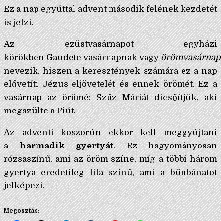
Ez a nap egyúttal advent második felének kezdetét
is jelzi.
Az ezüstvasárnapot egyházi
körökben Gaudete vasárnapnak vagy
örömvasárnap
nevezik, hiszen a keresztények számára ez a nap
elővetíti Jézus eljövetelét és ennek örömét. Ez a
vasárnap az örömé: Szűz Máriát dicsőítjük, aki
megszülte a Fiút.
Az adventi koszorún ekkor kell meggyújtani
a
harmadik gyertyát
. Ez hagyományosan
rózsaszínű, ami az öröm színe, míg a többi három
gyertya eredetileg lila színű, ami a bűnbánatot
jelképezi.
Megosztás: