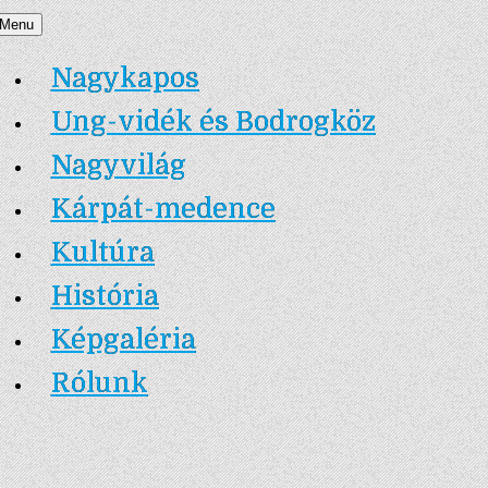
Skip
Menu
Nagykapos.ma
to
Nagykapos
content
Ung-vidék és Bodrogköz
Nagyvilág
Kárpát-medence
Kultúra
História
Képgaléria
Rólunk