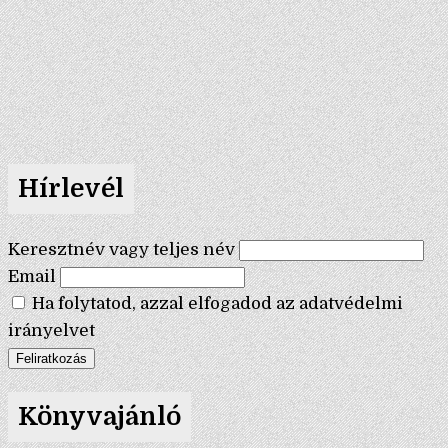
Hírlevél
Keresztnév vagy teljes név
Email
Ha folytatod, azzal elfogadod az adatvédelmi
irányelvet
Könyvajánló