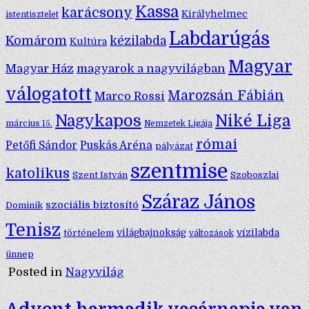
Kassa
karácsony
Királyhelmec
istentisztelet
Labdarúgás
Komárom
kézilabda
Kultúra
Magyar
Magyar Ház
magyarok a nagyvilágban
válogatott
Marozsán Fábián
Marco Rossi
Nagykapos
Niké Liga
március 15.
Nemzetek Ligája
római
Petőfi Sándor
Puskás Aréna
pályázat
szentmise
katolikus
Szent István
Szoboszlai
Száraz János
szociális biztosító
Dominik
Tenisz
történelem
világbajnokság
vízilabda
változások
ünnep
Posted in
Nagyvilág