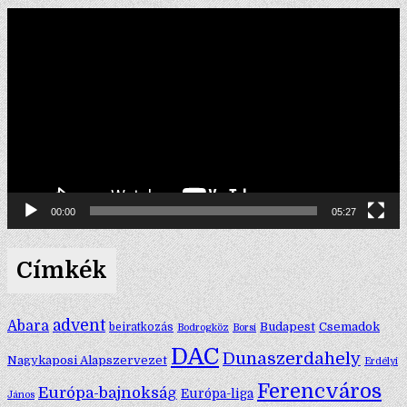
Videólejátszó
00:00
05:27
Címkék
advent
Abara
Budapest
Csemadok
beiratkozás
Bodrogköz
Borsi
DAC
Dunaszerdahely
Nagykaposi Alapszervezet
Erdélyi
Ferencváros
Európa-bajnokság
Európa-liga
János