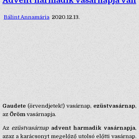
Advent harmadik vasárnapja van
Bálint Annamária
2020.12.13.
Gaudete
(örvendjetek!) vasárnap,
ezüstvasárnap
,
az
Öröm
vasárnapja.
Az
ezüstvasárnap
advent harmadik vasárnapja
,
azaz a karácsonyt megelőző utolsó előtti vasárnap.