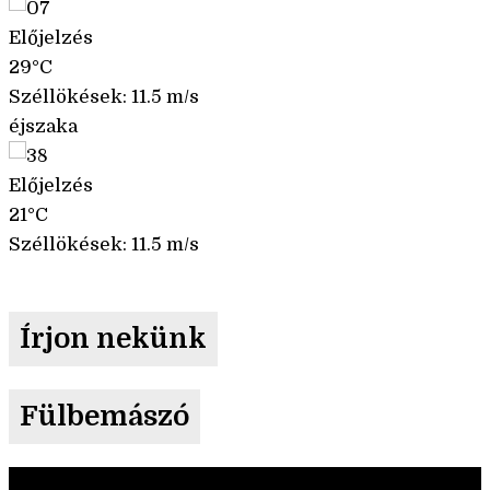
Előjelzés
29°C
Széllökések: 11.5 m/s
éjszaka
Előjelzés
21°C
Széllökések: 11.5 m/s
Írjon nekünk
Fülbemászó
Videólejátszó