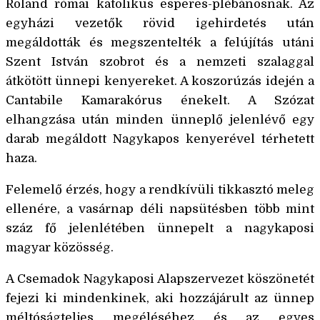
Roland római katolikus esperes-plébánosnak. Az
egyházi vezetők rövid igehirdetés után
megáldották és megszentelték a felújítás utáni
Szent István szobrot és a nemzeti szalaggal
átkötött ünnepi kenyereket. A koszorúzás idején a
Cantabile Kamarakórus énekelt. A Szózat
elhangzása után minden ünneplő jelenlévő egy
darab megáldott Nagykapos kenyerével térhetett
haza.
Felemelő érzés, hogy a rendkívüli tikkasztó meleg
ellenére, a vasárnap déli napsütésben több mint
száz fő jelenlétében ünnepelt a nagykaposi
magyar közösség.
A Csemadok Nagykaposi Alapszervezet köszönetét
fejezi ki mindenkinek, aki hozzájárult az ünnep
méltóságteljes megéléséhez és az egyes