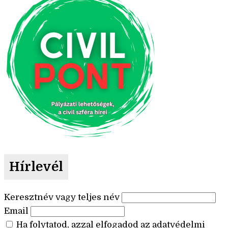
Hírlevél
Keresztnév vagy teljes név
Email
Ha folytatod, azzal elfogadod az adatvédelmi