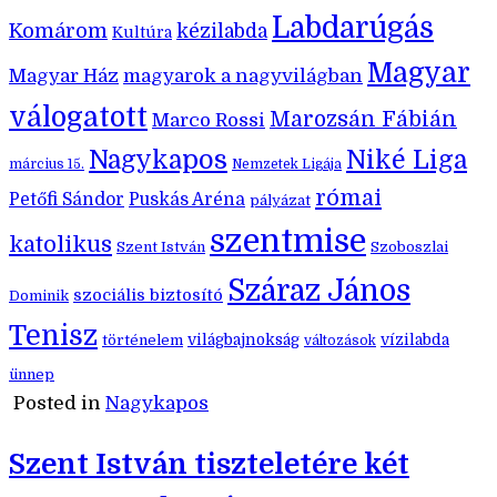
Labdarúgás
Komárom
kézilabda
Kultúra
Magyar
Magyar Ház
magyarok a nagyvilágban
válogatott
Marozsán Fábián
Marco Rossi
Nagykapos
Niké Liga
március 15.
Nemzetek Ligája
római
Petőfi Sándor
Puskás Aréna
pályázat
szentmise
katolikus
Szent István
Szoboszlai
Száraz János
szociális biztosító
Dominik
Tenisz
történelem
világbajnokság
vízilabda
változások
ünnep
Posted in
Nagykapos
Szent István tiszteletére két