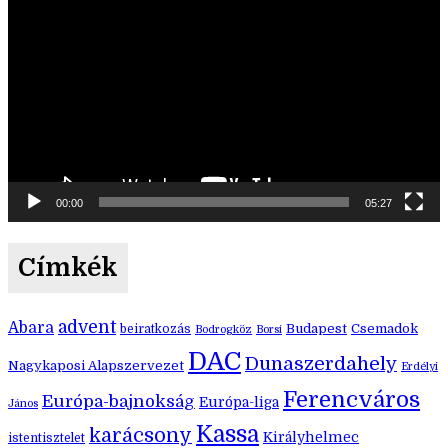
00:00
05:27
Címkék
advent
Abara
Budapest
Csemadok
beiratkozás
Bodrogköz
Borsi
DAC
Dunaszerdahely
Nagykaposi Alapszervezet
Erdélyi
Ferencváros
Európa-bajnokság
Európa-liga
János
Kassa
karácsony
Királyhelmec
istentisztelet