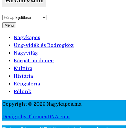
Archívum
Menu
Nagykapos
Ung-vidék és Bodrogköz
Nagyvilág
Kárpát-medence
Kultúra
História
Képgaléria
Rólunk
Copyright © 2026 Nagykapos.ma
Design by ThemesDNA.com