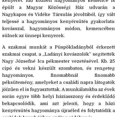
kenyerét. Idő közben hagyományos kemence is
épült a Magyar Közösségi Ház udvarán a
Nagykapos és Vidéke Társulás jóvoltából, így vált
teljessé a hagyományos kenyérsütés gyakorlata:
kovásszal, hagyományos módon, kemencében
sülnek az ünnepi kenyerek.
A szakmai munkát a Püspökladányból érkezett
szakmai csapat, a „Ladányi kovászolók” segítették
Nagy Józsefné Ica pékmester vezetésével. Kb. 25
cipó és vekni készült szombaton, és rengeteg
hagyományos, finomabbnál finomabb
péksütemény, amelyeket a családi napra látogatók
jóízűen el is fogyasztottak. A munkálatokba az évek
során egyre több helyi háziasszony és érdeklődő
bekapcsolódik, ami azt jelenti, hogy a házi
kenyérsütés hagyománya újraéled és folytatódik a