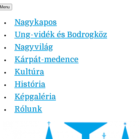
Skip
Menu
Nagykapos.ma
to
Nagykapos
content
Ung-vidék és Bodrogköz
Nagyvilág
Kárpát-medence
Kultúra
História
Képgaléria
Rólunk