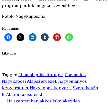
programpontok megszervezéséhez.
Fotók: Nagykapos.ma
Megosztás:
Like this:
Tagged
államalapítás ünnepe
,
Csemadok
Nagykaposi Alapszervezet
,
hagyományos
kenyérsütés
,
Nagykapos kenyere
,
Szent István
Bejegyzés
6. Abarai Lecsófeszt →
← Ha szeptember, akkor iskolakezdés
navigáció