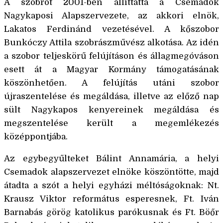
A szobrot 2001-ben állíttatta a Csemadok
Nagykaposi Alapszervezete, az akkori elnök,
Lakatos Ferdinánd vezetésével. A kőszobor
Bunkóczy Attila szobrászművész alkotása. Az idén
a szobor teljeskörű felújításon és állagmegóváson
esett át a Magyar Kormány támogatásának
köszönhetően. A felújítás utáni szobor
újraszentelése és megáldása, illetve az előző nap
sült Nagykapos kenyereinek megáldása és
megszentelése került a megemlékezés
középpontjába.
Az egybegyűlteket Bálint Annamária, a helyi
Csemadok alapszervezet elnöke köszöntötte, majd
átadta a szót a helyi egyházi méltóságoknak: Nt.
Krausz Viktor református esperesnek, Ft. Iván
Barnabás görög katolikus parókusnak és Ft. Böőr