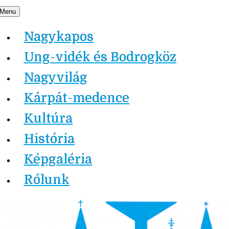
Skip
Menu
Nagykapos.ma
to
Nagykapos
content
Ung-vidék és Bodrogköz
Nagyvilág
Kárpát-medence
Kultúra
História
Képgaléria
Rólunk