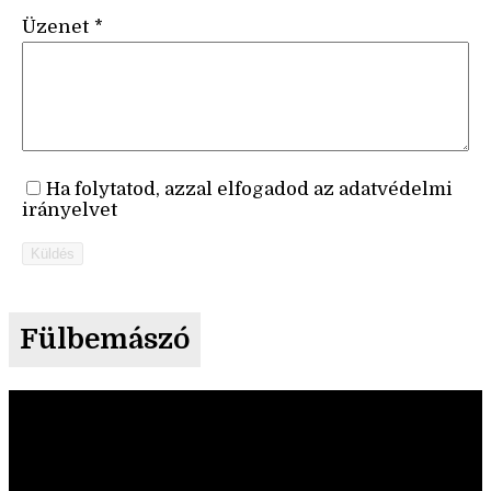
Üzenet
*
Ha folytatod, azzal elfogadod az adatvédelmi
irányelvet
Küldés
Fülbemászó
Videólejátszó