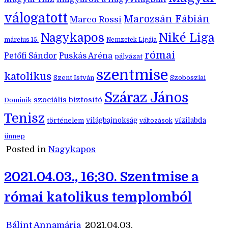
válogatott
Marozsán Fábián
Marco Rossi
Nagykapos
Niké Liga
március 15.
Nemzetek Ligája
római
Petőfi Sándor
Puskás Aréna
pályázat
szentmise
katolikus
Szent István
Szoboszlai
Száraz János
szociális biztosító
Dominik
Tenisz
történelem
világbajnokság
vízilabda
változások
ünnep
Posted in
Nagykapos
2021.04.03., 16:30. Szentmise a
római katolikus templomból
Bálint Annamária
2021.04.03.