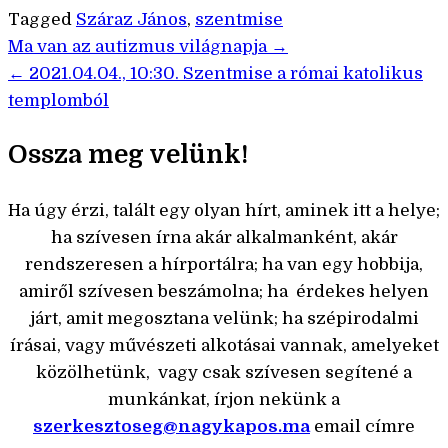
Tagged
Száraz János
,
szentmise
Bejegyzés
Ma van az autizmus világnapja →
← 2021.04.04., 10:30. Szentmise a római katolikus
navigáció
templomból
Ossza meg velünk!
Ha úgy érzi, talált egy olyan hírt, aminek itt a helye;
ha szívesen írna akár alkalmanként, akár
rendszeresen a hírportálra; ha van egy hobbija,
amiről szívesen beszámolna; ha érdekes helyen
járt, amit megosztana velünk; ha szépirodalmi
írásai, vagy művészeti alkotásai vannak, amelyeket
közölhetünk, vagy csak szívesen segítené a
munkánkat, írjon nekünk a
szerkesztoseg@nagykapos.ma
email címre