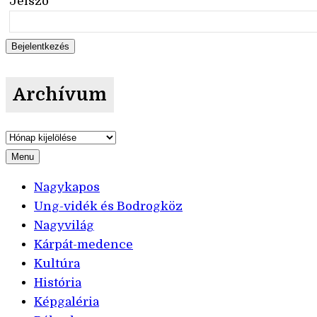
Jelszó
Archívum
Archívum
Menu
Nagykapos
Ung-vidék és Bodrogköz
Nagyvilág
Kárpát-medence
Kultúra
História
Képgaléria