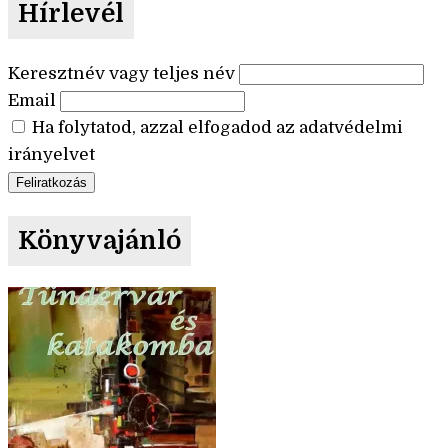
Hírlevél
Keresztnév vagy teljes név
Email
Ha folytatod, azzal elfogadod az adatvédelmi
irányelvet
Könyvajánló