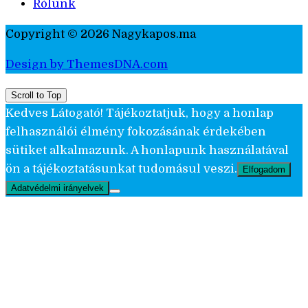
Rólunk
Copyright © 2026 Nagykapos.ma
Design by ThemesDNA.com
Scroll to Top
Kedves Látogató! Tájékoztatjuk, hogy a honlap
felhasználói élmény fokozásának érdekében
sütiket alkalmazunk. A honlapunk használatával
ön a tájékoztatásunkat tudomásul veszi.
Elfogadom
Adatvédelmi irányelvek