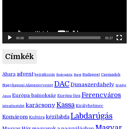
00:00
05:27
Címkék
advent
Abara
Budapest
Csemadok
beiratkozás
Bodrogköz
Borsi
DAC
Dunaszerdahely
Nagykaposi Alapszervezet
Erdélyi
Ferencváros
Európa-bajnokság
Európa-liga
János
Kassa
karácsony
Királyhelmec
istentisztelet
Labdarúgás
Komárom
kézilabda
Kultúra
Magyar
Magyar Ház
magyarok a nagyvilágban