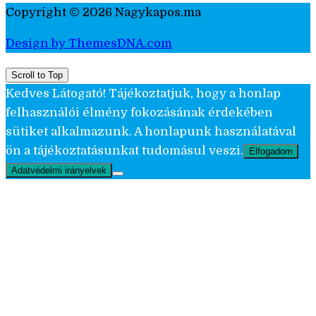
Copyright © 2026 Nagykapos.ma
Design by ThemesDNA.com
Scroll to Top
Kedves Látogató! Tájékoztatjuk, hogy a honlap
felhasználói élmény fokozásának érdekében
sütiket alkalmazunk. A honlapunk használatával
ön a tájékoztatásunkat tudomásul veszi.
Elfogadom
Adatvédelmi irányelvek