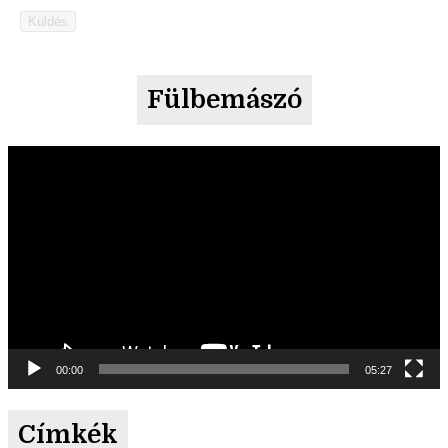
Küldés
Fülbemászó
Videólejátszó
00:00
05:27
Címkék