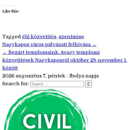
Like this:
Tagged
élő közvetítés
,
szentmise
Bejegyzés
Nagykapos város pályázati felhívása →
← Bezárt templomaink. Avagy templomi
navigáció
közvetítések Nagykaposról október 28-november 1.
között
2026 augusztus 7, péntek - Ibolya napja
Search for: