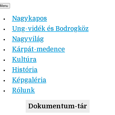
Skip
Menu
Nagykapos.ma
to
Nagykapos
content
Ung-vidék és Bodrogköz
Nagyvilág
Kárpát-medence
Kultúra
História
Képgaléria
Rólunk
Dokumentum-tár