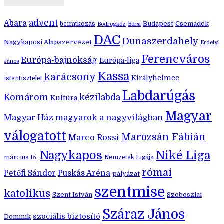
advent
Abara
Budapest
Csemadok
beiratkozás
Bodrogköz
Borsi
DAC
Dunaszerdahely
Nagykaposi Alapszervezet
Erdélyi
Ferencváros
Európa-bajnokság
Európa-liga
János
Kassa
karácsony
Királyhelmec
istentisztelet
Labdarúgás
Komárom
kézilabda
Kultúra
Magyar
Magyar Ház
magyarok a nagyvilágban
válogatott
Marozsán Fábián
Marco Rossi
Nagykapos
Niké Liga
március 15.
Nemzetek Ligája
római
Petőfi Sándor
Puskás Aréna
pályázat
szentmise
katolikus
Szent István
Szoboszlai
Száraz János
szociális biztosító
Dominik