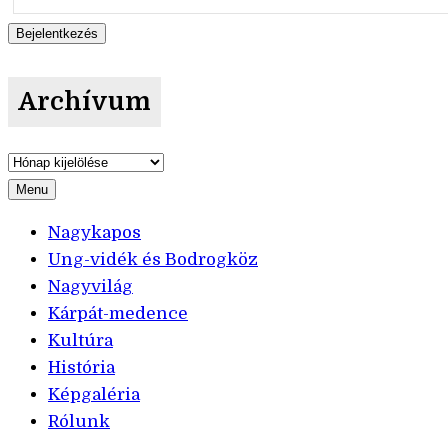
Archívum
Archívum
Menu
Nagykapos
Ung-vidék és Bodrogköz
Nagyvilág
Kárpát-medence
Kultúra
História
Képgaléria
Rólunk