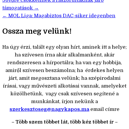
Bejegyzés
Jövőre csökkennek a rászorultaknak járó
támogatások →
navigáció
← MOL Liga: Magabiztos DAC-siker idegenben
Ossza meg velünk!
Ha úgy érzi, talált egy olyan hírt, aminek itt a helye;
ha szívesen írna akár alkalmanként, akár
rendszeresen a hírportálra; ha van egy hobbija,
amiről szívesen beszámolna; ha érdekes helyen
járt, amit megosztana velünk; ha szépirodalmi
írásai, vagy művészeti alkotásai vannak, amelyeket
közölhetünk, vagy csak szívesen segítené a
munkánkat, írjon nekünk a
szerkesztoseg@nagykapos.ma
email címre
– Több szem többet lát, több kéz többet ír –