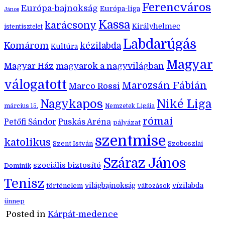
Ferencváros
Európa-bajnokság
Európa-liga
János
Kassa
karácsony
Királyhelmec
istentisztelet
Labdarúgás
Komárom
kézilabda
Kultúra
Magyar
Magyar Ház
magyarok a nagyvilágban
válogatott
Marozsán Fábián
Marco Rossi
Nagykapos
Niké Liga
március 15.
Nemzetek Ligája
római
Petőfi Sándor
Puskás Aréna
pályázat
szentmise
katolikus
Szent István
Szoboszlai
Száraz János
szociális biztosító
Dominik
Tenisz
történelem
világbajnokság
vízilabda
változások
ünnep
Posted in
Kárpát-medence