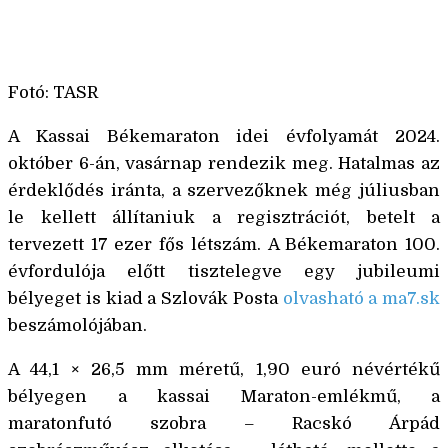
Fotó: TASR
A Kassai Békemaraton idei évfolyamát 2024.
október 6-án, vasárnap rendezik meg. Hatalmas az
érdeklődés iránta, a szervezőknek még júliusban
le kellett állítaniuk a regisztrációt, betelt a
tervezett 17 ezer fős létszám. A Békemaraton 100.
évfordulója előtt tisztelegve egy jubileumi
bélyeget is kiad a Szlovák Posta
olvasható a ma7.sk
beszámolójában.
A 44,1 × 26,5 mm méretű, 1,90 euró névértékű
bélyegen a kassai Maraton-emlékmű, a
maratonfutó szobra – Racskó Árpád