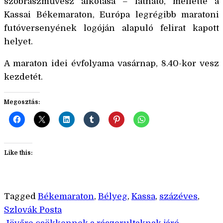
szobrászművész alkotása – látható, mellette a
Kassai Békemaraton, Európa legrégibb maratoni
futóversenyének logóján alapuló felirat kapott
helyet.
A maraton idei évfolyama vasárnap, 8.40-kor vesz
kezdetét.
Megosztás:
Like this:
Tagged
Békemaraton
,
Bélyeg
,
Kassa
,
százéves
,
Szlovák Posta