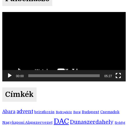
Videólejátszó
00:00
05:27
Címkék
advent
Abara
Budapest
Csemadok
beiratkozás
Bodrogköz
Borsi
DAC
Dunaszerdahely
Nagykaposi Alapszervezet
Erdélyi