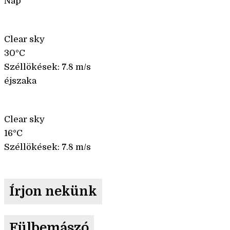
Nap
Clear sky
30°C
Széllökések: 7.8 m/s
éjszaka
Clear sky
16°C
Széllökések: 7.8 m/s
Írjon nekünk
Fülbemászó