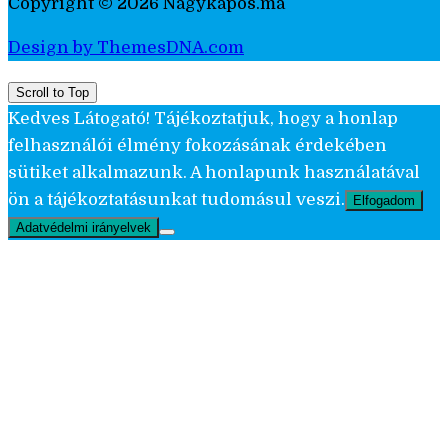
Copyright © 2026 Nagykapos.ma
Design by ThemesDNA.com
Scroll to Top
Kedves Látogató! Tájékoztatjuk, hogy a honlap
felhasználói élmény fokozásának érdekében
sütiket alkalmazunk. A honlapunk használatával
ön a tájékoztatásunkat tudomásul veszi.
Elfogadom
Adatvédelmi irányelvek