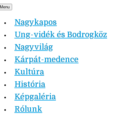
Skip
Menu
Nagykapos.ma
to
Nagykapos
content
Ung-vidék és Bodrogköz
Nagyvilág
Kárpát-medence
Kultúra
História
Képgaléria
Rólunk