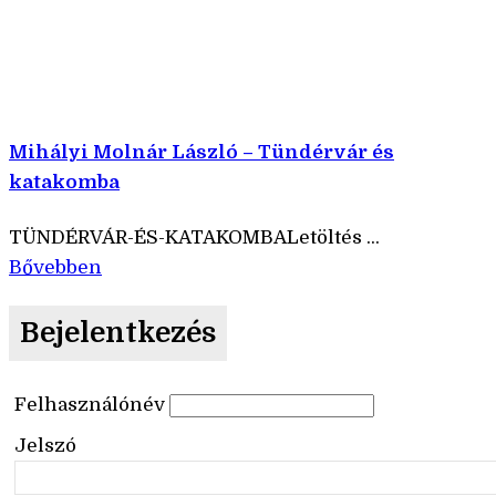
Mihályi Molnár László – Tündérvár és
katakomba
TÜNDÉRVÁR-ÉS-KATAKOMBALetöltés ...
Bővebben
Bejelentkezés
Felhasználónév
Jelszó