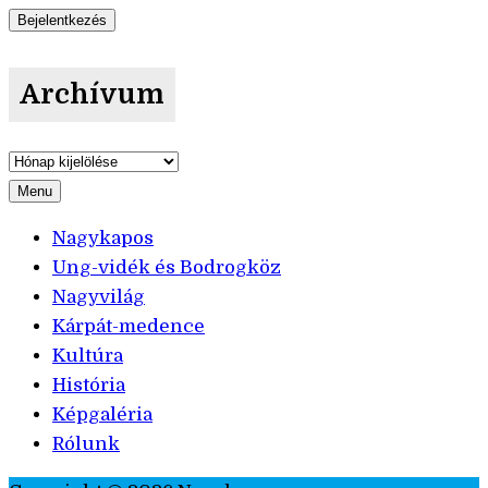
Archívum
Archívum
Menu
Nagykapos
Ung-vidék és Bodrogköz
Nagyvilág
Kárpát-medence
Kultúra
História
Képgaléria
Rólunk