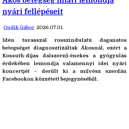
Ákos betegség miatt lemondja
nyári fellépéseit
Ondik Gábor
2026.07.01.
Idén tavasszal rosszindulatú daganatos
betegséget diagnosztizáltak Ákosnál, ezért a
Kossuth-díjas dalszerző-énekes a gyógyulás
érdekében lemondja valamennyi idei nyári
koncertjét – derült ki a művész szerdán
Facebookon közzétett bejegyzéséből.