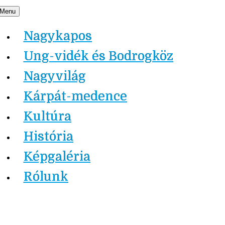
Skip
Menu
Nagykapos.ma
to
Nagykapos
content
Ung-vidék és Bodrogköz
Nagyvilág
Kárpát-medence
Kultúra
História
Képgaléria
Rólunk