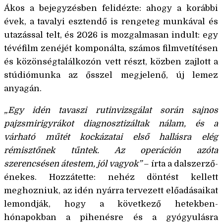
Ákos a bejegyzésben felidézte: ahogy a korábbi
évek, a tavalyi esztendő is rengeteg munkával és
utazással telt, és 2026 is mozgalmasan indult: egy
tévéfilm zenéjét komponálta, számos filmvetítésen
és közönségtalálkozón vett részt, közben zajlott a
stúdiómunka az ősszel megjelenő, új lemez
anyagán.
„Egy idén tavaszi rutinvizsgálat során sajnos
pajzsmirigyrákot diagnosztizáltak nálam, és a
várható műtét kockázatai első hallásra elég
rémisztőnek tűntek. Az operáción azóta
szerencsésen átestem, jól vagyok”
– írta a dalszerző-
énekes. Hozzátette: nehéz döntést kellett
meghozniuk, az idén nyárra tervezett előadásaikat
lemondják, hogy a következő hetekben-
hónapokban a pihenésre és a gyógyulásra