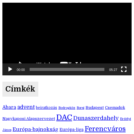
Videólejátszó
00:00
05:27
Címkék
advent
Abara
Budapest
Csemadok
beiratkozás
Bodrogköz
Borsi
DAC
Dunaszerdahely
Nagykaposi Alapszervezet
Erdélyi
Ferencváros
Európa-bajnokság
Európa-liga
János