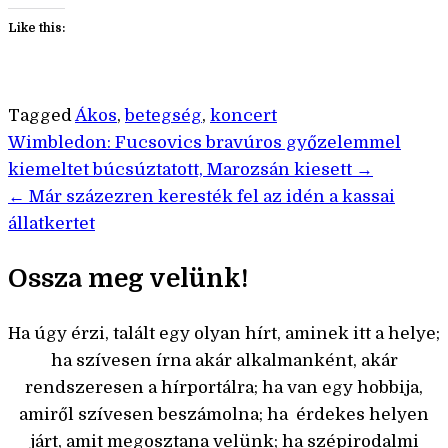
Like this:
Tagged
Ákos
,
betegség
,
koncert
Bejegyzés
Wimbledon: Fucsovics bravúros győzelemmel
kiemeltet búcsúztatott, Marozsán kiesett →
navigáció
← Már százezren keresték fel az idén a kassai
állatkertet
Ossza meg velünk!
Ha úgy érzi, talált egy olyan hírt, aminek itt a helye;
ha szívesen írna akár alkalmanként, akár
rendszeresen a hírportálra; ha van egy hobbija,
amiről szívesen beszámolna; ha érdekes helyen
járt, amit megosztana velünk; ha szépirodalmi