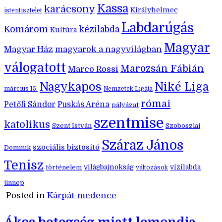
Kassa
karácsony
Királyhelmec
istentisztelet
Labdarúgás
Komárom
kézilabda
Kultúra
Magyar
Magyar Ház
magyarok a nagyvilágban
válogatott
Marozsán Fábián
Marco Rossi
Nagykapos
Niké Liga
március 15.
Nemzetek Ligája
római
Petőfi Sándor
Puskás Aréna
pályázat
szentmise
katolikus
Szent István
Szoboszlai
Száraz János
szociális biztosító
Dominik
Tenisz
történelem
világbajnokság
vízilabda
változások
ünnep
Posted in
Kárpát-medence