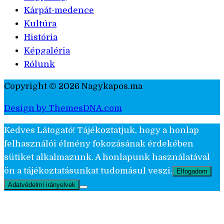
Kárpát-medence
Kultúra
História
Képgaléria
Rólunk
Copyright © 2026 Nagykapos.ma
Design by ThemesDNA.com
Kedves Látogató! Tájékoztatjuk, hogy a honlap
felhasználói élmény fokozásának érdekében
sütiket alkalmazunk. A honlapunk használatával
ön a tájékoztatásunkat tudomásul veszi.
Elfogadom
Adatvédelmi irányelvek