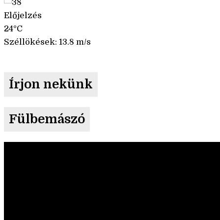
Előjelzés
24°C
Széllökések: 13.8 m/s
Írjon nekünk
Fülbemászó
Videólejátszó