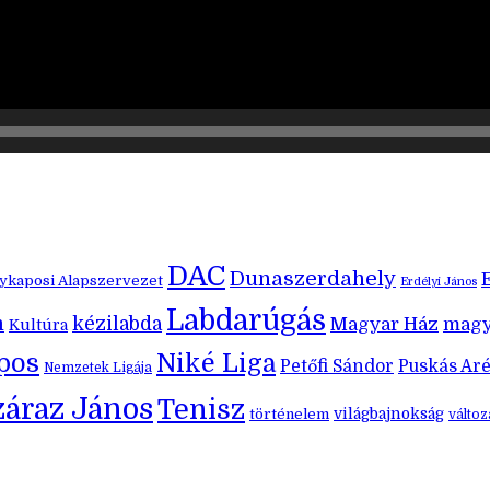
DAC
Dunaszerdahely
kaposi Alapszervezet
Erdélyi János
Labdarúgás
m
kézilabda
Magyar Ház
magy
Kultúra
pos
Niké Liga
Petőfi Sándor
Puskás Ar
Nemzetek Ligája
záraz János
Tenisz
történelem
világbajnokság
válto