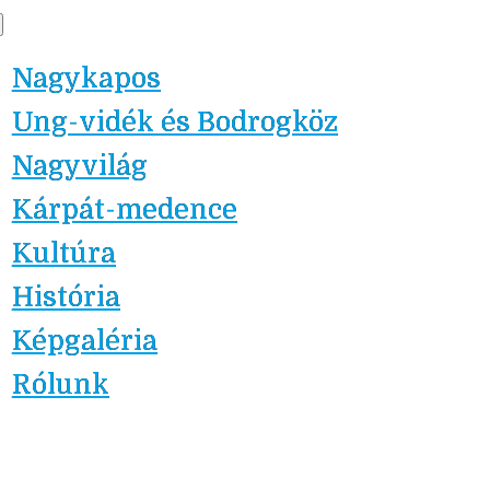
Skip
Nagykapos.ma
to
Nagykapos
content
Ung-vidék és Bodrogköz
Nagyvilág
Kárpát-medence
Kultúra
História
Képgaléria
Rólunk