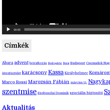
00:00
Címkék
advent
Abara
Budapest
Csemadok Nagy
beiratkozás
Bodrogköz
Borsi
Kassa
karácsony
Komáro
Királyhelmec
istentisztelet
Nagyka
Marozsán Fábián
Marco Rossi
március 15.
szentmise
S
szociális biztosító
Szoboszlai Dominik
Aktualitás