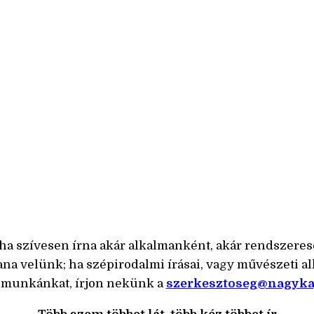
ye; ha szívesen írna akár alkalmanként, akár rendszeres
ana velünk; ha szépirodalmi írásai, vagy művészeti a
a munkánkat, írjon nekünk a
szerkesztoseg@nagyk