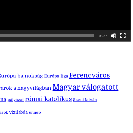
05:27
Ferencváros
Európa-bajnokság
Európa-liga
Magyar válogatott
arok a nagyvilágban
római katolikus
éna
pályázat
Szent István
vízilabda
ünnep
zások