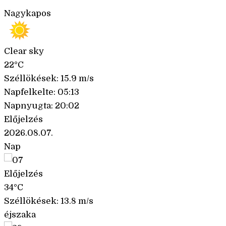
Nagykapos
Clear sky
22°C
Széllökések: 15.9 m/s
Napfelkelte: 05:13
Napnyugta: 20:02
Előjelzés
2026.08.07.
Nap
Előjelzés
34°C
Széllökések: 13.8 m/s
éjszaka