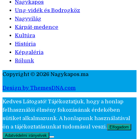
Nagykapos
Ung-vidék és Bodrogköz
Nagyvilág
Kárpát-medence
Kultúra
História
Képgaléria
Rólunk
Copyright © 2026 Nagykapos.ma
Design by ThemesDNA.com
Kedves Látogató! Tájékoztatjuk, hogy a honlap
felhasználói élmény fokozásának érdekében
sütiket alkalmazunk. A honlapunk használatával
ön a tájékoztatásunkat tudomásul veszi.
Elfogadom
Adatvédelmi irányelvek