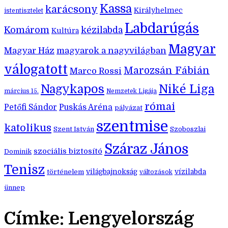
Kassa
karácsony
Királyhelmec
istentisztelet
Labdarúgás
Komárom
kézilabda
Kultúra
Magyar
Magyar Ház
magyarok a nagyvilágban
válogatott
Marozsán Fábián
Marco Rossi
Nagykapos
Niké Liga
március 15.
Nemzetek Ligája
római
Petőfi Sándor
Puskás Aréna
pályázat
szentmise
katolikus
Szent István
Szoboszlai
Száraz János
szociális biztosító
Dominik
Tenisz
történelem
világbajnokság
vízilabda
változások
ünnep
Címke:
Lengyelország