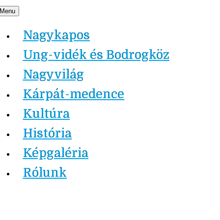
Skip
Menu
Nagykapos.ma
to
Nagykapos
content
Ung-vidék és Bodrogköz
Nagyvilág
Kárpát-medence
Kultúra
História
Képgaléria
Rólunk