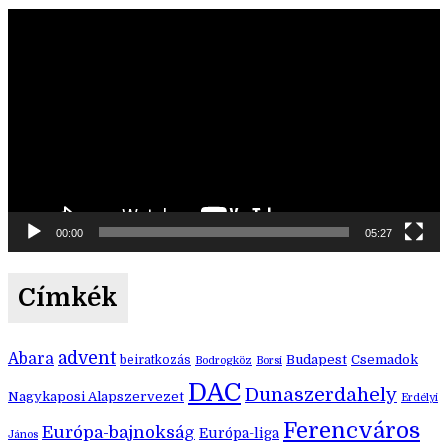
Videólejátszó
00:00
05:27
Címkék
advent
Abara
Budapest
Csemadok
beiratkozás
Bodrogköz
Borsi
DAC
Dunaszerdahely
Nagykaposi Alapszervezet
Erdélyi
Ferencváros
Európa-bajnokság
Európa-liga
János