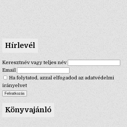
Hírlevél
Keresztnév vagy teljes név
Email
Ha folytatod, azzal elfogadod az adatvédelmi
irányelvet
Könyvajánló