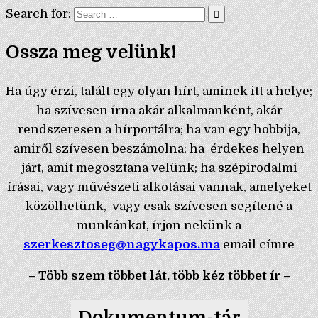
Search for:
Ossza meg velünk!
Ha úgy érzi, talált egy olyan hírt, aminek itt a helye;
ha szívesen írna akár alkalmanként, akár
rendszeresen a hírportálra; ha van egy hobbija,
amiről szívesen beszámolna; ha érdekes helyen
járt, amit megosztana velünk; ha szépirodalmi
írásai, vagy művészeti alkotásai vannak, amelyeket
közölhetünk, vagy csak szívesen segítené a
munkánkat, írjon nekünk a
szerkesztoseg@nagykapos.ma
email címre
– Több szem többet lát, több kéz többet ír –
Dokumentum-tár