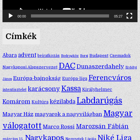
00:00
05:27
Címkék
advent
Abara
Budapest
Csemadok
beiratkozás
Bodrogköz
Borsi
DAC
Dunaszerdahely
Nagykaposi Alapszervezet
Erdélyi
Ferencváros
Európa-bajnokság
Európa-liga
János
Kassa
karácsony
Királyhelmec
istentisztelet
Labdarúgás
Komárom
kézilabda
Kultúra
Magyar
Magyar Ház
magyarok a nagyvilágban
válogatott
Marozsán Fábián
Marco Rossi
Nagykapos
Niké Liga
március 15.
Nemzetek Ligája