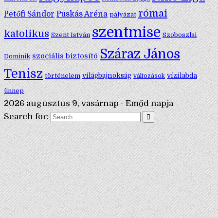
római
Petőfi Sándor
Puskás Aréna
pályázat
szentmise
katolikus
Szent István
Szoboszlai
Száraz János
szociális biztosító
Dominik
Tenisz
történelem
világbajnokság
vízilabda
változások
ünnep
2026 augusztus 9, vasárnap - Emőd napja
Search for: