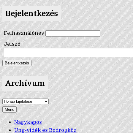
Bejelentkezés
Felhasználónév
Jelszó
Archívum
Archívum
Menu
Nagykapos
Ung-vidék és Bodrogköz