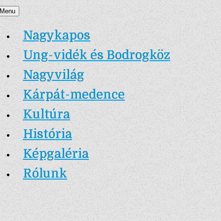
Skip
Menu
Nagykapos.ma
to
Nagykapos
content
Ung-vidék és Bodrogköz
Nagyvilág
Kárpát-medence
Kultúra
História
Képgaléria
Rólunk