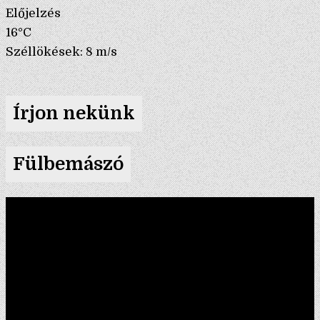
Előjelzés
16°C
Széllökések: 8 m/s
Írjon nekünk
Fülbemászó
Videólejátszó