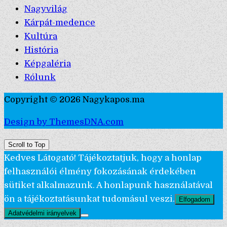
Nagyvilág
Kárpát-medence
Kultúra
História
Képgaléria
Rólunk
Copyright © 2026 Nagykapos.ma
Design by ThemesDNA.com
Scroll to Top
Kedves Látogató! Tájékoztatjuk, hogy a honlap
felhasználói élmény fokozásának érdekében
sütiket alkalmazunk. A honlapunk használatával
ön a tájékoztatásunkat tudomásul veszi.
Elfogadom
Adatvédelmi irányelvek