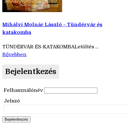
Mihályi Molnár László – Tündérvár és
katakomba
TÜNDÉRVÁR-ÉS-KATAKOMBALetöltés ...
Bővebben
Bejelentkezés
Felhasználónév
Jelszó