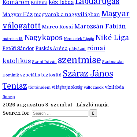
Labdarúgás
Komárom
kézilabda
Kultúra
Magyar
Magyar Ház
magyarok a nagyvilágban
válogatott
Marozsán Fábián
Marco Rossi
Nagykapos
Niké Liga
március 15.
Nemzetek Ligája
római
Petőfi Sándor
Puskás Aréna
pályázat
szentmise
katolikus
Szent István
Szoboszlai
Száraz János
szociális biztosító
Dominik
Tenisz
történelem
világbajnokság
vízilabda
változások
ünnep
2026 augusztus 8, szombat - László napja
Search for: