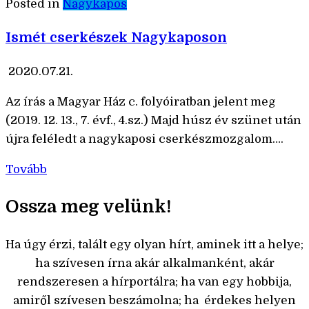
Posted in
Nagykapos
Ismét cserkészek Nagykaposon
2020.07.21.
Az írás a Magyar Ház c. folyóiratban jelent meg
(2019. 12. 13., 7. évf., 4.sz.) Majd húsz év szünet után
újra feléledt a nagykaposi cserkészmozgalom….
Tovább
Ossza meg velünk!
Ha úgy érzi, talált egy olyan hírt, aminek itt a helye;
ha szívesen írna akár alkalmanként, akár
rendszeresen a hírportálra; ha van egy hobbija,
amiről szívesen beszámolna; ha érdekes helyen