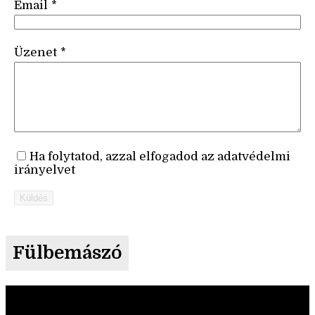
Email
*
Üzenet
*
Ha folytatod, azzal elfogadod az adatvédelmi
irányelvet
Küldés
Fülbemászó
Videólejátszó