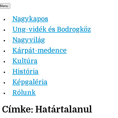
Skip
Menu
Nagykapos.ma
to
Nagykapos
content
Ung-vidék és Bodrogköz
Nagyvilág
Kárpát-medence
Kultúra
História
Képgaléria
Rólunk
Címke:
Határtalanul