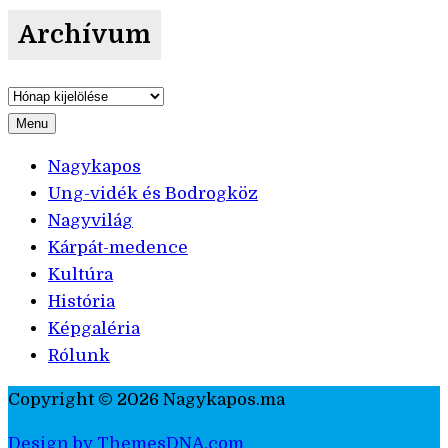
Archívum
Archívum
Menu
Nagykapos
Ung-vidék és Bodrogköz
Nagyvilág
Kárpát-medence
Kultúra
História
Képgaléria
Rólunk
Copyright © 2026 Nagykapos.ma
Design by ThemesDNA.com