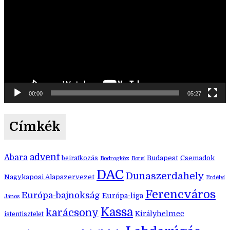
00:00
05:27
Címkék
advent
Abara
Budapest
Csemadok
beiratkozás
Bodrogköz
Borsi
DAC
Dunaszerdahely
Nagykaposi Alapszervezet
Erdélyi
Ferencváros
Európa-bajnokság
Európa-liga
János
Kassa
karácsony
Királyhelmec
istentisztelet