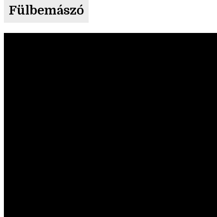
Fülbemászó
Videólejátszó