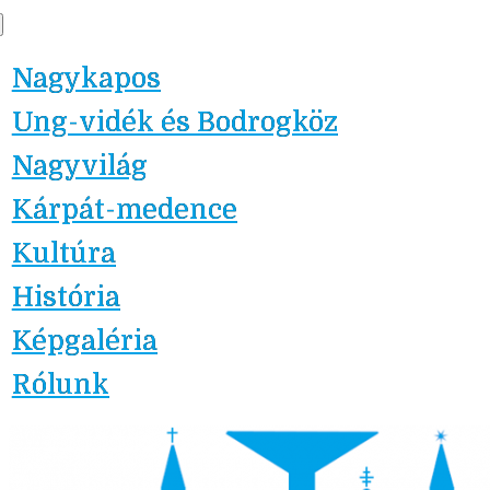
Skip
Nagykapos.ma
to
Nagykapos
content
Ung-vidék és Bodrogköz
Nagyvilág
Kárpát-medence
Kultúra
História
Képgaléria
Rólunk