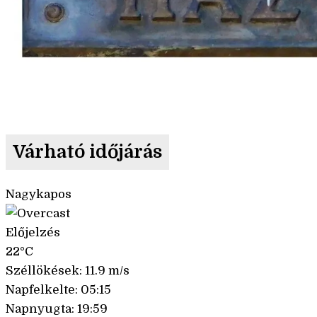
Várható időjárás
Nagykapos
Előjelzés
22°C
Széllökések: 11.9 m/s
Napfelkelte: 05:15
Napnyugta: 19:59