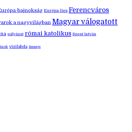
Ferencváros
Európa-bajnokság
Európa-liga
Magyar válogatott
arok a nagyvilágban
római katolikus
éna
pályázat
Szent István
vízilabda
ünnep
zások