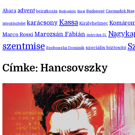
advent
Abara
Budapest
Csemadok Nagy
beiratkozás
Bodrogköz
Borsi
Kassa
karácsony
Komáro
Királyhelmec
istentisztelet
Nagyka
Marozsán Fábián
Marco Rossi
március 15.
szentmise
S
szociális biztosító
Szoboszlai Dominik
Címke:
Hancsovszky