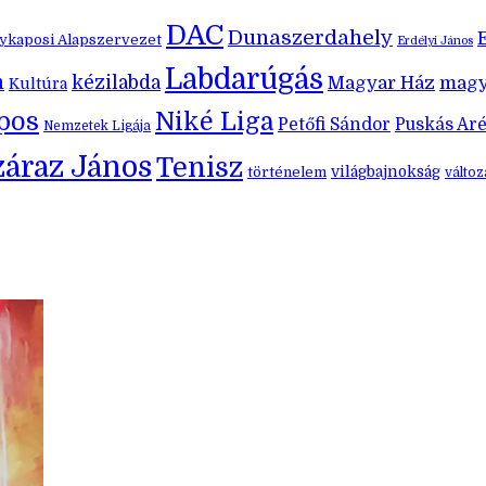
DAC
Dunaszerdahely
kaposi Alapszervezet
Erdélyi János
Labdarúgás
m
kézilabda
Magyar Ház
magy
Kultúra
pos
Niké Liga
Petőfi Sándor
Puskás Ar
Nemzetek Ligája
záraz János
Tenisz
történelem
világbajnokság
válto