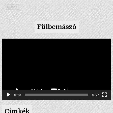
Küldés
Fülbemászó
Videólejátszó
00:00
05:27
Címkék