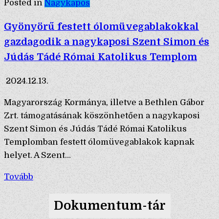
Posted in
Nagykapos
Gyönyörű festett ólomüvegablakokkal
gazdagodik a nagykaposi Szent Simon és
Júdás Tádé Római Katolikus Templom
2024.12.13.
Magyarország Kormánya, illetve a Bethlen Gábor
Zrt. támogatásának köszönhetően a nagykaposi
Szent Simon és Júdás Tádé Római Katolikus
Templomban festett ólomüvegablakok kapnak
helyet. A Szent…
Tovább
Dokumentum-tár