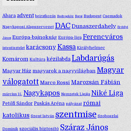
advent
Abara
Budapest
Csemadok
beiratkozás
Bodrogköz
Borsi
DAC
Dunaszerdahely
Nagykaposi Alapszervezet
Erdélyi
Ferencváros
Európa-bajnokság
Európa-liga
János
Kassa
karácsony
Királyhelmec
istentisztelet
Labdarúgás
Komárom
kézilabda
Kultúra
Magyar
Magyar Ház
magyarok a nagyvilágban
válogatott
Marozsán Fábián
Marco Rossi
Nagykapos
Niké Liga
március 15.
Nemzetek Ligája
római
Petőfi Sándor
Puskás Aréna
pályázat
szentmise
katolikus
Szent István
Szoboszlai
Száraz János
szociális biztosító
Dominik