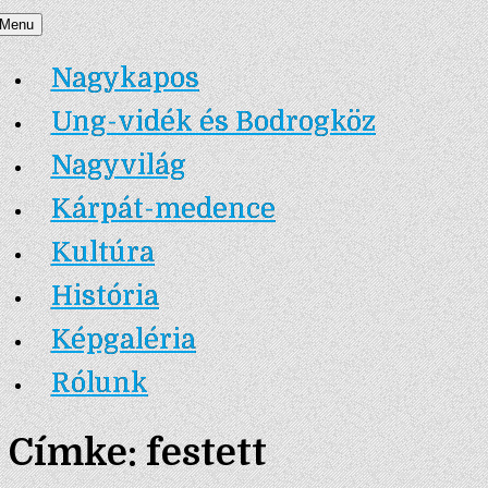
Skip
Menu
Nagykapos.ma
to
Nagykapos
content
Ung-vidék és Bodrogköz
Nagyvilág
Kárpát-medence
Kultúra
História
Képgaléria
Rólunk
Címke:
festett