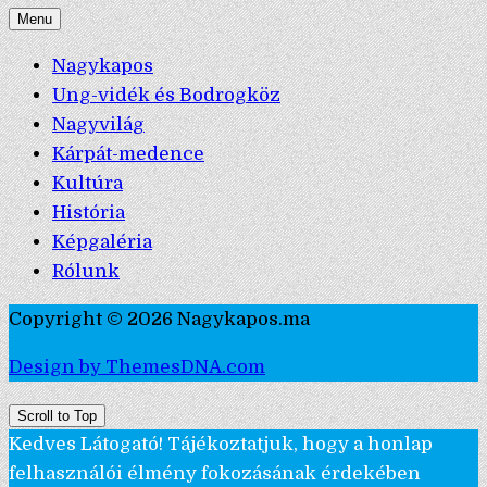
Menu
Nagykapos
Ung-vidék és Bodrogköz
Nagyvilág
Kárpát-medence
Kultúra
História
Képgaléria
Rólunk
Copyright © 2026 Nagykapos.ma
Design by ThemesDNA.com
Scroll to Top
Kedves Látogató! Tájékoztatjuk, hogy a honlap
felhasználói élmény fokozásának érdekében