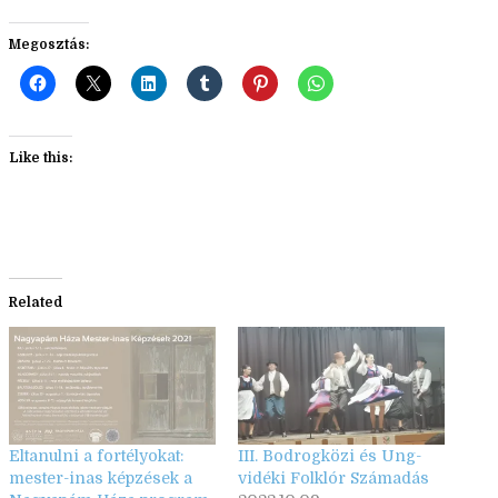
Megosztás:
Like this:
Related
Eltanulni a fortélyokat:
III. Bodrogközi és Ung-
mester-inas képzések a
vidéki Folklór Számadás