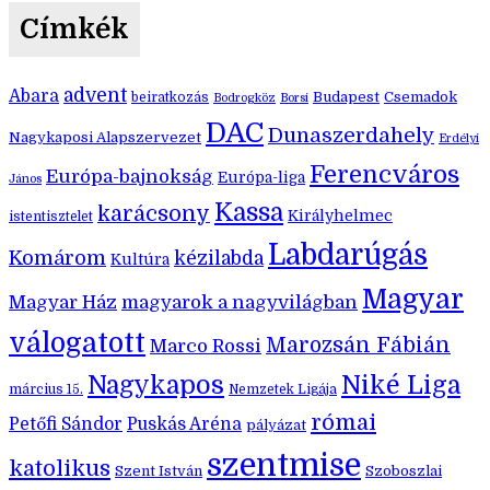
Címkék
advent
Abara
Budapest
Csemadok
beiratkozás
Bodrogköz
Borsi
DAC
Dunaszerdahely
Nagykaposi Alapszervezet
Erdélyi
Ferencváros
Európa-bajnokság
Európa-liga
János
Kassa
karácsony
Királyhelmec
istentisztelet
Labdarúgás
Komárom
kézilabda
Kultúra
Magyar
Magyar Ház
magyarok a nagyvilágban
válogatott
Marozsán Fábián
Marco Rossi
Nagykapos
Niké Liga
március 15.
Nemzetek Ligája
római
Petőfi Sándor
Puskás Aréna
pályázat
szentmise
katolikus
Szent István
Szoboszlai