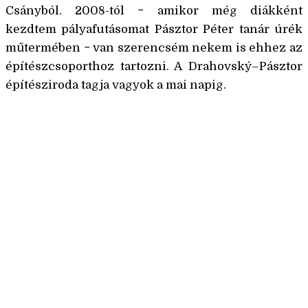
Csányból. 2008-tól − amikor még diákként
kezdtem pályafutásomat Pásztor Péter tanár úrék
műtermében − van szerencsém nekem is ehhez az
építészcsoporthoz tartozni. A Drahovský–Pásztor
építésziroda tagja vagyok a mai napig.
Családi ház, Aranyida (Zlatá Idka). Tervező: