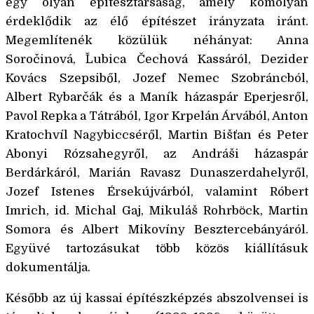
egy olyan építésztársaság, amely komolyan
érdeklődik az élő építészet irányzata iránt.
Megemlítenék kӧzülük néhányat: Anna
Soročinová, Ľubica Čechová Kassáról, Dezider
Kovács Szepsiből, Jozef Nemec Szobráncból,
Albert Rybarčák és a Maník házaspár Eperjesről,
Pavol Repka a Tátrából, Igor Krpelán Árvából, Anton
Kratochvíl Nagybiccséről, Martin Bišťan és Peter
Abonyi Rózsahegyről, az Andráši házaspár
Berdárkáról, Marián Ravasz Dunaszerdahelyről,
Jozef Istenes Érsekújvárból, valamint Róbert
Imrich, id. Michal Gaj, Mikuláš Rohrbӧck, Martin
Somora és Albert Mikovíny Besztercebányáról.
Együvé tartozásukat tӧbb kӧzӧs kiállításuk
dokumentálja.
Később az új kassai építészképzés abszolvensei is