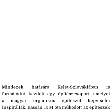
Német katonai temető, Felsőhunkóc
(Hunkovce). Tervezők: Mikuláš Maník, Zuzana
Maníková
Mindezek hatására Kelet-Szlovákiában is
formálódni kezdett egy építészcsoport, amelyet
a magyar organikus építészet képviselői
inspiráltak. Kassán 1984 óta műkӧdӧtt az építészek