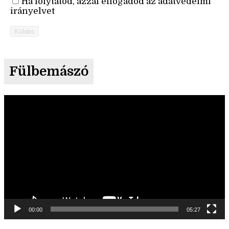
Ha folytatod, azzal elfogadod az adatvédelmi
irányelvet
Küldés
Fülbemászó
Videólejátszó
00:00
05:27