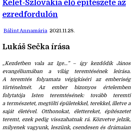
Kelet-Szlovákia élő építészete az
ezredfordulón
Bálint Annamária
2021.11.28.
Lukáš Sečka írása
„Kezdetben vala az Ige…” – így kezdődik János
evangéliumában a világ teremtésének leírása.
A teremtés folyamata végigkíséri az emberiség
történelmét. Az ember bizonyos értelemben
folytatója Isten teremtésének: tovább teremti
a természetet, megtölti épületekkel, terekkel, illetve a
saját életével. Otthonokat, élettereket, építészetet
teremt, ezek pedig visszahatnak rá. Közvetve jelzik,
milyenek vagyunk, leszünk, csendesen és drámaian