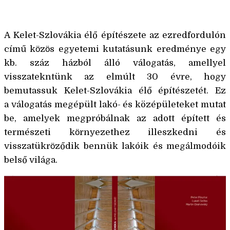
Juraj Koban
A Kelet-Szlovákia élő építészete az ezredfordulón
című kӧzӧs egyetemi kutatásunk eredménye egy
kb. száz házból álló válogatás, amellyel
visszatekntünk az elmúlt 30 évre, hogy
bemutassuk Kelet-Szlovákia élő építészetét. Ez
a válogatás megépült lakó- és középületeket mutat
be, amelyek megpróbálnak az adott épített és
természeti kӧrnyezethez illeszkedni és
visszatükrӧződik bennük lakóik és megálmodóik
belső világa.