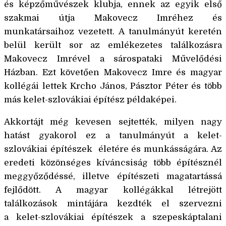
és képzőművészek klubja, ennek az egyik első
szakmai útja Makovecz Imréhez és
munkatársaihoz vezetett. A tanulmányút keretén
belül került sor az emlékezetes találkozásra
Makovecz Imrével a sárospataki Művelődési
Házban. Ezt kӧvetően Makovecz Imre és magyar
kollégái lettek Krcho János, Pásztor Péter és tӧbb
más kelet-szlovákiai építész példaképei.
Akkortájt még kevesen sejtették, milyen nagy
hatást gyakorol ez a tanulmányút a kelet-
szlovákiai építészek életére és munkásságára. Az
eredeti kӧzӧnséges kíváncsiság tӧbb építésznél
meggyőződéssé, illetve építészeti magatartássá
fejlődӧtt. A magyar kollégákkal létrejött
találkozások mintájára kezdték el szervezni
a kelet-szlovákiai építészek a szepeskáptalani