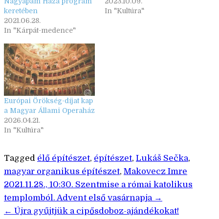
Nagyapám Háza program
2023.10.09.
keretében
In "Kultúra"
2021.06.28.
In "Kárpát-medence"
Európai Örökség-díjat kap
a Magyar Állami Operaház
2026.04.21.
In "Kultúra"
Tagged
élő építészet
,
építészet
,
Lukáš Sečka
,
magyar organikus építészet
,
Makovecz Imre
Bejegyzés
2021.11.28., 10:30. Szentmise a római katolikus
templomból. Advent első vasárnapja →
navigáció
← Újra gyűjtjük a cipősdoboz-ajándékokat!