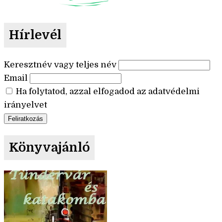
Hírlevél
Keresztnév vagy teljes név
Email
Ha folytatod, azzal elfogadod az adatvédelmi
irányelvet
Könyvajánló