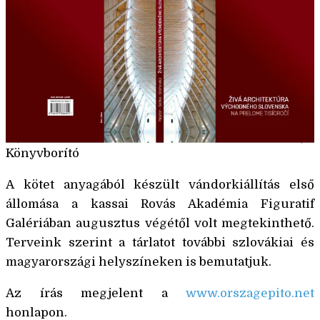
Könyvborító
A kötet anyagából készült vándorkiállítás első
állomása a kassai Rovás Akadémia Figuratif
Galériában augusztus végétől volt megtekinthető.
Terveink szerint a tárlatot további szlovákiai és
magyarországi helyszíneken is bemutatjuk.
Az írás megjelent a
www.orszagepito.net
honlapon.