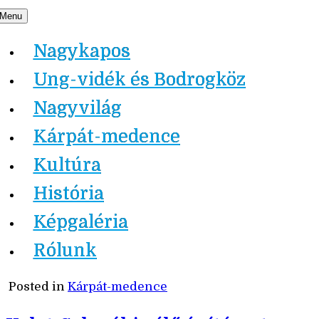
Skip
Menu
Nagykapos.ma
to
Nagykapos
content
Ung-vidék és Bodrogköz
Nagyvilág
Kárpát-medence
Kultúra
História
Képgaléria
Rólunk
Posted in
Kárpát-medence