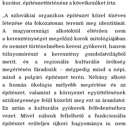
kurátor, építészettӧrténész a kӧvetkezőket írta:
„A szlovákiai organikus építészet közel tízéves
létezése óta fokozatosan teremti meg identitását.
A magyarországi alkotóktól eltérően nem
a kereszténységet megelőző korok mitológiájában
és nemzet történelmében keresi gyökereit, hanem
túlnyomórészt a keresztény gondolatvilágból
merít, és a regionális kulturális örökség
megértésén fáradozik – mégpedig mind a népi,
mind a polgári építészet terén. Néhány alkotó
a humán ökológia mélyebb megértése és az
építészet, valamint a környezet együttélésének
szükségessége felől közelíti meg ezt az áramlatot.
Ez aztán a kulturális gyökerek felfedezéséhez
vezet. Mivel nálunk fellelhető a funkcionális
építészet erőteljes újkori hagyománya is, nem