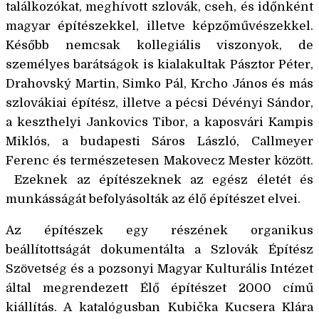
találkozókat, meghívott szlovák, cseh, és időnként
magyar építészekkel, illetve képzőművészekkel.
Később nemcsak kollegiális viszonyok, de
személyes barátságok is kialakultak Pásztor Péter,
Drahovský Martin, Simko Pál, Krcho János és más
szlovákiai építész, illetve a pécsi Dévényi Sándor,
a keszthelyi Jankovics Tibor, a kaposvári Kampis
Miklós, a budapesti Sáros László, Callmeyer
Ferenc és természetesen Makovecz Mester kӧzӧtt.
Ezeknek az építészeknek az egész életét és
munkásságát befolyásolták az élő építészet elvei.
Az építészek egy részének organikus
beállítottságát dokumentálta a Szlovák Építész
Szӧvetség és a pozsonyi Magyar Kulturális Intézet
által megrendezett Élő építészet 2000 című
kiállítás. A katalógusban Kubička Kucsera Klára