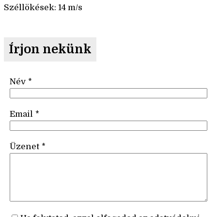
Széllökések: 14 m/s
Írjon nekünk
Név
*
Email
*
Üzenet
*