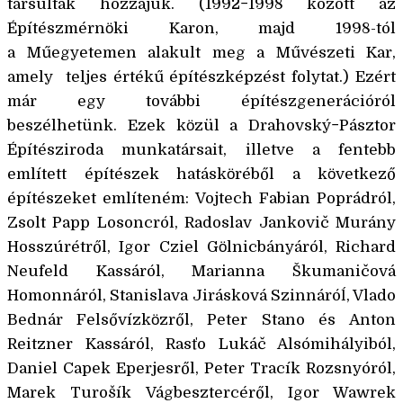
társultak hozzájuk. (1992−1998 között az
Építészmérnӧki Karon, majd 1998-tól
a Műegyetemen alakult meg a Művészeti Kar,
amely teljes értékű építészképzést folytat.) Ezért
már egy további építészgenerációról
beszélhetünk. Ezek kӧzül a Drahovský−Pásztor
Építésziroda munkatársait, illetve a fentebb
említett építészek hatáskӧréből a kӧvetkező
építészeket említeném: Vojtech Fabian Poprádról,
Zsolt Papp Losoncról, Radoslav Jankovič Murány
Hosszúrétről, Igor Cziel Gӧlnicbányáról, Richard
Neufeld Kassáról, Marianna Škumaničová
Homonnáról, Stanislava Jirásková Szinnáróĺ, Vlado
Bednár Felsővízkӧzről, Peter Stano és Anton
Reitzner Kassáról, Rasťo Lukáč Alsómihályiból,
Daniel Capek Eperjesről, Peter Tracík Rozsnyóról,
Marek Turošík Vágbesztercéről, Igor Wawrek