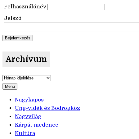
Felhasználónév
Jelszó
Archívum
Archívum
Menu
Nagykapos
Ung-vidék és Bodrogköz
Nagyvilág
Kárpát-medence
Kultúra