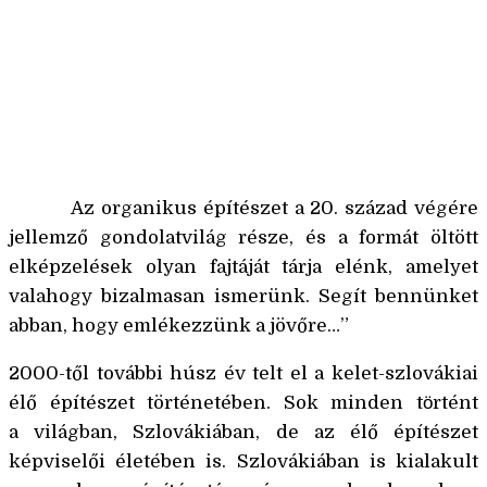
A városháza történelmi csarnoka, Kassa-Óváros
(Košice, Staré mesto). Tervező: Martin
Drahovský
Az organikus építészet a 20. század végére
jellemző gondolatvilág része, és a formát öltött
elképzelések olyan fajtáját tárja elénk, amelyet
valahogy bizalmasan ismerünk. Segít bennünket
abban, hogy emlékezzünk a jövőre…”
2000-től további húsz év telt el a kelet-szlovákiai
élő építészet történetében. Sok minden tӧrtént
a világban, Szlovákiában, de az élő építészet
képviselői életében is. Szlovákiában is kialakult